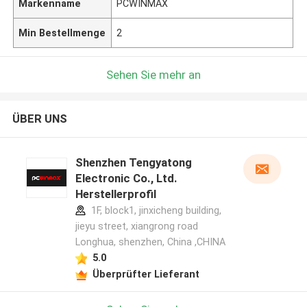
Markenname
PCWINMAX
Min Bestellmenge
2
Sehen Sie mehr an
ÜBER UNS
Shenzhen Tengyatong
Electronic Co., Ltd.
Herstellerprofil
1F, block1, jinxicheng building,
jieyu street, xiangrong road
Longhua, shenzhen, China ,CHINA
5.0
Überprüfter Lieferant