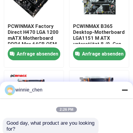
Über uns
PCWINMAX Factory
PCWINMAX B365
Direct H470 LGA 1200
Desktop-Motherboard
Fabrik-Ausflug
mATX Motherboard
LGA1151 M ATX
DDR4 Max 64GB OEM
unterstützt 8./9. Gen
ODM Unterstützung
CPU DDR4 bis zu 64
Anfrage absenden
Anfrage absenden
Qualitätskontrolle
10. 11. Generation
GB M.2 USB 3.0
CPU Großhandel
Mainboard OEM
Großhandel
Treten Sie mit uns in Verbindung
winnie_chen
Fordern Sie ein Zitat
2:26 PM
Gaming-Grafikkarten
Good day, what product are you looking 
for?
Mining-Grafikkarte
Motherboard
Mining Mainboard Rig