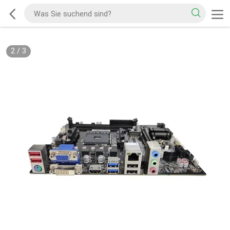
2
/
3