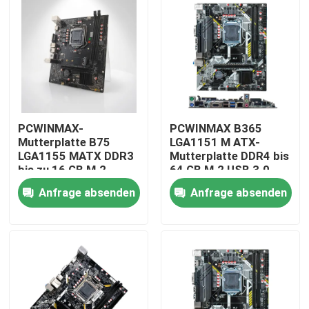
PCWINMAX-
PCWINMAX B365
Mutterplatte B75
LGA1151 M ATX-
LGA1155 MATX DDR3
Mutterplatte DDR4 bis
bis zu 16 GB M.2
64 GB M.2 USB 3.0
SATA3 HD VGA-Ports
Unterstützung 8. 9.
Anfrage absenden
Anfrage absenden
Desktop-Platte für
Generation
Office-PC und
Prozessoren OEM
Haus
Business-Systeme
Großhandel
Produkte
Videos