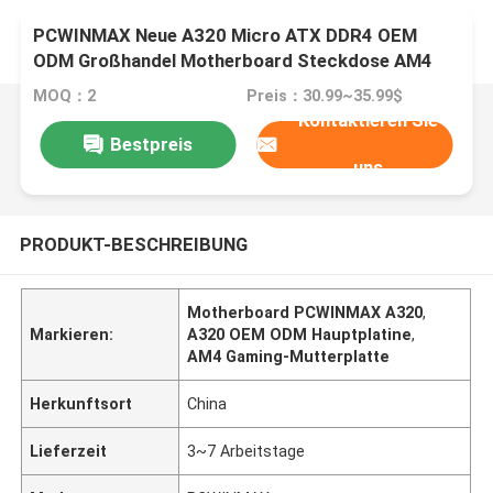
PCWINMAX Neue A320 Micro ATX DDR4 OEM
ODM Großhandel Motherboard Steckdose AM4
Gaming Mainboard für Desktop
MOQ：2
Preis：30.99~35.99$
Kontaktieren Sie
Bestpreis
uns
PRODUKT-BESCHREIBUNG
Motherboard PCWINMAX A320
,
Markieren:
A320 OEM ODM Hauptplatine
,
AM4 Gaming-Mutterplatte
Herkunftsort
China
Lieferzeit
3~7 Arbeitstage