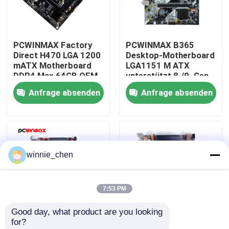
Über uns
PCWINMAX Factory
PCWINMAX B365
Direct H470 LGA 1200
Desktop-Motherboard
Fabrik-Ausflug
mATX Motherboard
LGA1151 M ATX
DDR4 Max 64GB OEM
unterstützt 8./9. Gen
ODM Unterstützung
CPU DDR4 bis zu 64
Anfrage absenden
Anfrage absenden
Qualitätskontrolle
10. 11. Generation
GB M.2 USB 3.0
CPU Großhandel
Mainboard OEM
Großhandel
Treten Sie mit uns in Verbindung
winnie_chen
Fordern Sie ein Zitat
7:53 PM
Gaming-Grafikkarten
Good day, what product are you looking 
for?
Mining-Grafikkarte
Motherboard
Mining Mainboard Rig