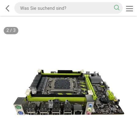
2
/
3