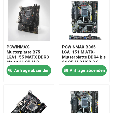
PCWINMAX-
PCWINMAX B365
Mutterplatte B75
LGA1151 M ATX-
LGA1155 MATX DDR3
Mutterplatte DDR4 bis
bis zu 16 GB M.2
64 GB M.2 USB 3.0
SATA3 HD VGA-Ports
Unterstützung 8. 9.
Anfrage absenden
Anfrage absenden
Desktop-Platte für
Generation
Office-PC und
Prozessoren OEM
Haus
Business-Systeme
Großhandel
Produkte
Videos