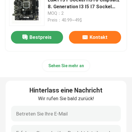
8. Generation I3 I5 I7 Sockel
1151
MOQ：2
Gaming-Mainboard
Preis：40.99~49$
Laptop-RAM-Speicher
Bestpreis
Kontakt
Intel-PC-Motherboard
Sehen Sie mehr an
Multi-Display-Grafikkarte
Hinterlass eine Nachricht
MXM-Grafikkarte
Wir rufen Sie bald zurück!
Tischplatten-RAM Memory
itx-Motherboard