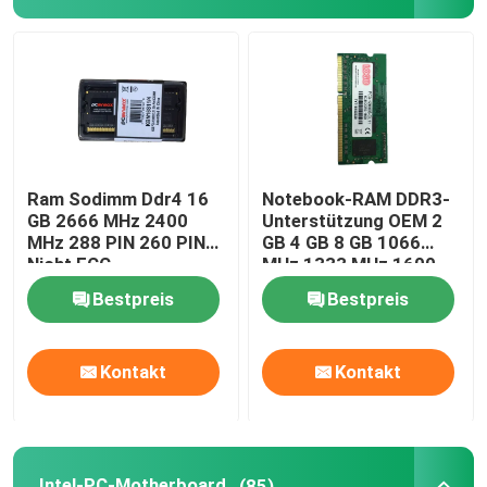
Ram Sodimm Ddr4 16
Notebook-RAM DDR3-
GB 2666 MHz 2400
Unterstützung OEM 2
MHz 288 PIN 260 PIN
GB 4 GB 8 GB 1066
Nicht ECC
MHz 1333 MHz 1600
MHz Speicher
Bestpreis
Bestpreis
Kontakt
Kontakt
Intel-PC-Motherboard
(85)