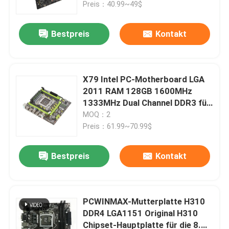
und 9. Generation i3 i5 i7 für
Preis：40.99~49$
Office PC
Bestpreis
Kontakt
X79 Intel PC-Motherboard LGA
2011 RAM 128GB 1600MHz
1333MHz Dual Channel DDR3 für
Xeon E5
MOQ：2
Preis：61.99~70.99$
Bestpreis
Kontakt
Haus
Produkte
PCWINMAX-Mutterplatte H310
DDR4 LGA1151 Original H310
Chipset-Hauptplatte für die 8.
Videos