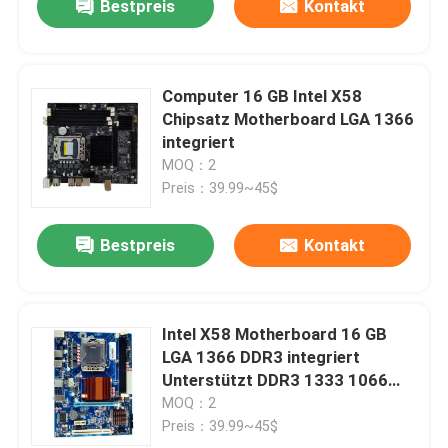
Bestpreis
Kontakt
Computer 16 GB Intel X58
Chipsatz Motherboard LGA 1366
integriert
MOQ：2
Preis：39.99~45$
Bestpreis
Kontakt
Intel X58 Motherboard 16 GB
LGA 1366 DDR3 integriert
Unterstützt DDR3 1333 1066
800 Speicher
MOQ：2
Preis：39.99~45$