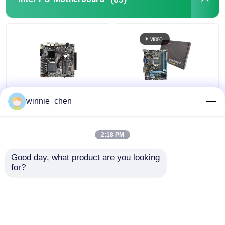
LGA 1151 Sockel DDR4
Integriertes
winnie_chen
Intel PC Motherboard
Motherboard H61
H310 für Gaming I7
Sockel 1155 Intel H61
8700
Mainboard DDR4 DDR3
2:18 PM
Bestpreis
Bestpreis
Good day, what product are you looking 
for?
Kontakt
Kontakt
Sehen Sie mehr an