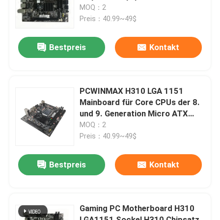
Generation I3 I5 I7
MOQ：2
Preis：40.99~49$
Über uns
Bestpreis
Kontakt
Fabrik-Ausflug
Qualitätskontrolle
PCWINMAX H310 LGA 1151
Mainboard für Core CPUs der 8.
und 9. Generation Micro ATX
Treten Sie mit uns in Verbindung
DDR4 Mainboard
MOQ：2
Preis：40.99~49$
Fordern Sie ein Zitat
Bestpreis
Kontakt
Gaming-Grafikkarten
Gaming PC Motherboard H310
Mining-Grafikkarte
LGA1151 Sockel H310 Chipsatz