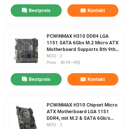
Bestpreis
Kontakt
PCWINMAX H310 DDR4 LGA
1151 SATA 6Gbs M.2 Micro ATX
Motherboard Supports 8th 9th
Generation I3 I5 I7
MOQ：2
Preis：40.99~49$
Bestpreis
Kontakt
PCWINMAX H310 Chipset Micro
ATX Motherboard LGA 1151
DDR4, mit M.2 & SATA 6Gb/s
Unterstützung der CPU der 8.
MOQ：2