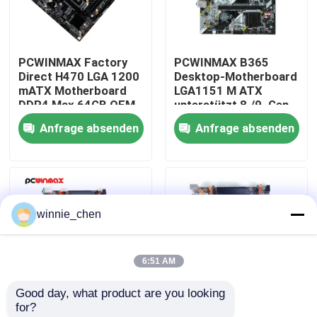
Über uns
PCWINMAX Factory
PCWINMAX B365
Direct H470 LGA 1200
Desktop-Motherboard
Fabrik-Ausflug
mATX Motherboard
LGA1151 M ATX
DDR4 Max 64GB OEM
unterstützt 8./9. Gen
ODM Unterstützung
CPU DDR4 bis zu 64
Anfrage absenden
Anfrage absenden
Qualitätskontrolle
10. 11. Generation
GB M.2 USB 3.0
CPU Großhandel
Mainboard OEM
Großhandel
Treten Sie mit uns in Verbindung
winnie_chen
Fordern Sie ein Zitat
6:51 AM
Gaming-Grafikkarten
Good day, what product are you looking 
for?
Mining-Grafikkarte
Motherboard
Mining Mainboard Rig