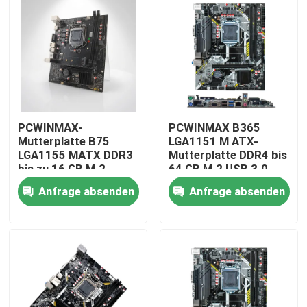
PCWINMAX-
PCWINMAX B365
Mutterplatte B75
LGA1151 M ATX-
LGA1155 MATX DDR3
Mutterplatte DDR4 bis
bis zu 16 GB M.2
64 GB M.2 USB 3.0
SATA3 HD VGA-Ports
Unterstützung 8. 9.
Anfrage absenden
Anfrage absenden
Desktop-Platte für
Generation
Office-PC und
Prozessoren OEM
Haus
Business-Systeme
Großhandel
Produkte
Videos