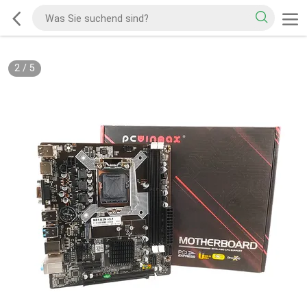
2
/
5