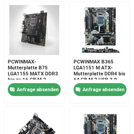
PCWINMAX-
PCWINMAX B365
Mutterplatte B75
LGA1151 M ATX-
LGA1155 MATX DDR3
Mutterplatte DDR4 bis
bis zu 16 GB M.2
64 GB M.2 USB 3.0
SATA3 HD VGA-Ports
Unterstützung 8. 9.
Anfrage absenden
Anfrage absenden
Desktop-Platte für
Generation
Haus
Office-PC und
Prozessoren OEM
Business-Systeme
Großhandel
Produkte
Videos