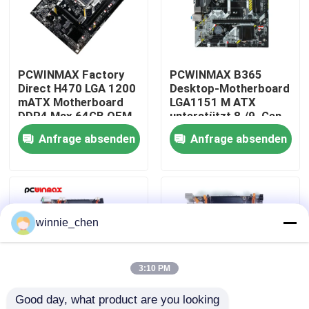
Über uns
PCWINMAX Factory
PCWINMAX B365
Fabrik-Ausflug
Direct H470 LGA 1200
Desktop-Motherboard
mATX Motherboard
LGA1151 M ATX
DDR4 Max 64GB OEM
unterstützt 8./9. Gen
Qualitätskontrolle
ODM Unterstützung
CPU DDR4 bis zu 64
Anfrage absenden
Anfrage absenden
10. 11. Generation
GB M.2 USB 3.0
CPU Großhandel
Mainboard OEM
Treten Sie mit uns in Verbindung
Großhandel
Fordern Sie ein Zitat
winnie_chen
Gaming-Grafikkarten
3:10 PM
Good day, what product are you looking 
Mining-Grafikkarte