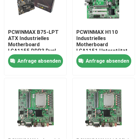
PCWINMAX B75-LPT
PCWINMAX H110
ATX Industrielles
Industrielles
Motherboard
Motherboard
LGA1155 DDR3 Dual
LGA1151 Unterstützt
Channel 16GB SATA
6. bis 9. Gen i3 i5 i7 i9
Anfrage absenden
Anfrage absenden
3.0 Original B75
mit 4 DDR4 bis zu
Chipsatz für
64GB
Embedded PC
Haus
Produkte
Videos