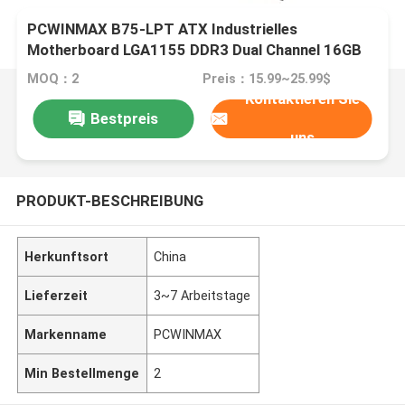
PCWINMAX B75-LPT ATX Industrielles
Motherboard LGA1155 DDR3 Dual Channel 16GB
SATA 3.0 Original B75 Chipsatz für Embedded PC
MOQ：2
Preis：15.99~25.99$
Kontaktieren Sie
Bestpreis
uns
PRODUKT-BESCHREIBUNG
Herkunftsort
China
Lieferzeit
3~7 Arbeitstage
Markenname
PCWINMAX
Min Bestellmenge
2