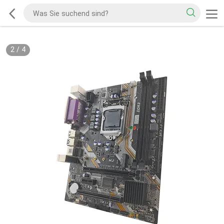
2
/
4