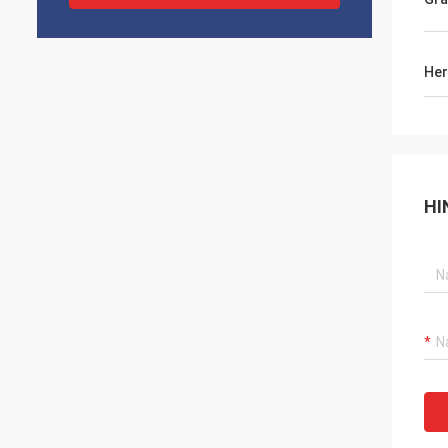
Her
HI