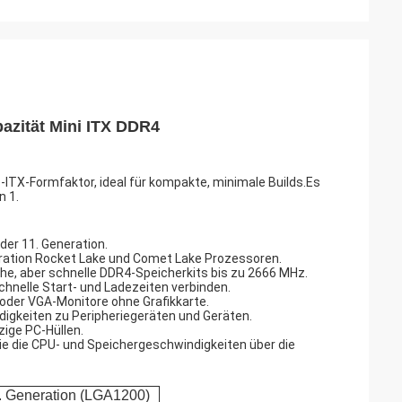
pazität Mini ITX DDR4
ITX-Formfaktor, ideal für kompakte, minimale Builds.Es
n 1.
der 11. Generation.
neration Rocket Lake und Comet Lake Prozessoren.
he, aber schnelle DDR4-Speicherkits bis zu 2666 MHz.
chnelle Start- und Ladezeiten verbinden.
oder VGA-Monitore ohne Grafikkarte.
igkeiten zu Peripheriegeräten und Geräten.
zige PC-Hüllen.
ie die CPU- und Speichergeschwindigkeiten über die
1. Generation (LGA1200)