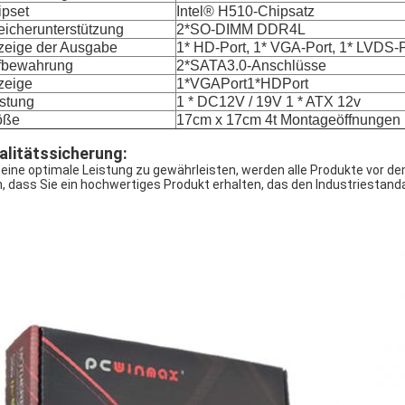
ipset
Intel® H510-Chipsatz
icherunterstützung
2*SO-DIMM DDR4L
zeige der Ausgabe
1* HD-Port, 1* VGA-Port, 1* LVDS-P
fbewahrung
2*SATA3.0-Anschlüsse
zeige
1*VGAPort1*HDPort
stung
1 * DC12V / 19V 1 * ATX 12v
öße
17cm x 17cm 4t Montageöffnungen
alitätssicherung:
eine optimale Leistung zu gewährleisten, werden alle Produkte vor d
n, dass Sie ein hochwertiges Produkt erhalten, das den Industriestand