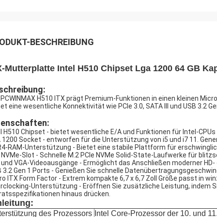
ODUKT-BESCHREIBUNG
X-Mutterplatte Intel H510 Chipset Lga 1200 64 GB Ka
schreibung:
 PCWINMAX H510 ITX prägt Premium-Funktionen in einen kleinen Micro-
tet eine wesentliche Konnektivität wie PCIe 3.0, SATA III und USB 3.2 Ge
genschaften:
el H510 Chipset - bietet wesentliche E/A und Funktionen für Intel-CPUs 
 1200 Socket - entworfen für die Unterstützung von i5 und i7 11. Ge
4-RAM-Unterstützung - Bietet eine stabile Plattform für erschwinglic
 NVMe-Slot - Schnelle M.2 PCIe NVMe Solid-State-Laufwerke für blitzs
 und VGA-Videoausgänge - Ermöglicht das Anschließen moderner HD- 
 3.2 Gen 1 Ports - Genießen Sie schnelle Datenübertragungsgeschwind
ro ITX Form Factor - Extrem kompakte 6,7 x 6,7 Zoll Größe passt in win
rclocking-Unterstützung - Eröffnen Sie zusätzliche Leistung, indem S
ratsspezifikationen hinaus drücken.
nleitung:
erstützung des Prozessors
Intel Core-Prozessor der 10. und 1