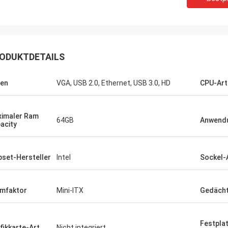
ODUKTDETAILS
STS-Recycling
ute Firma!! Sie haben das beste
en
VGA, USB 2.0, Ethernet, USB 3.0, HD
CPU-Art
t zum besten Preis!
imaler Ram
64GB
Anwend
acity
pset-Hersteller
Intel
Sockel-
mfaktor
Mini-ITX
Gedächt
Festpla
fikkarte-Art
Nicht integriert