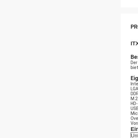
PR
IT
Be
Der
bie
Ei
Int
LGA
DDR
M.2
HD-
USB
Mic
Ove
Vor
Ei
Unt