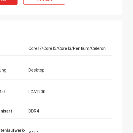
Core I7/Core I5/Core I3/Pentium/Celeron
ung
Desktop
Art
LGA1200
nisart
DDR4
ttenlaufwerk-
SATA