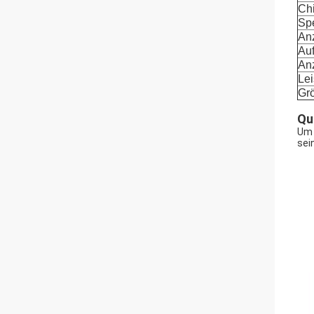
Ch
Spe
An
Au
An
Lei
Gr
Qu
Um 
sei