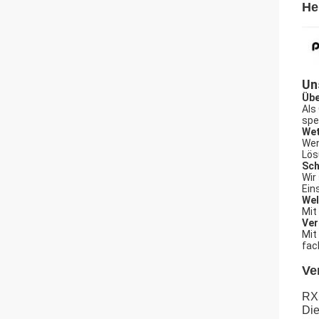
He
Un
Übe
Als
spe
Wet
Wen
Lös
Sch
Wir
Ein
Wel
Mit
Ver
Mit
fac
Ve
RX
Die