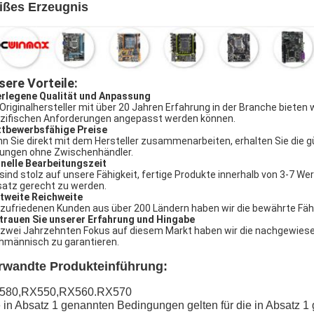
ißes Erzeugnis
sere Vorteile:
rlegene Qualität und Anpassung
 Originalhersteller mit über 20 Jahren Erfahrung in der Branche bieten 
zifischen Anforderungen angepasst werden können.
tbewerbsfähige Preise
n Sie direkt mit dem Hersteller zusammenarbeiten, erhalten Sie die g
ungen ohne Zwischenhändler.
nelle Bearbeitungszeit
 sind stolz auf unsere Fähigkeit, fertige Produkte innerhalb von 3-7 W
satz gerecht zu werden.
tweite Reichweite
 zufriedenen Kunden aus über 200 Ländern haben wir die bewährte Fähig
trauen Sie unserer Erfahrung und Hingabe
 zwei Jahrzehnten Fokus auf diesem Markt haben wir die nachgewiesene
hmännisch zu garantieren.
rwandte Produkteinführung:
580,RX550,RX560.RX570
 in Absatz 1 genannten Bedingungen gelten für die in Absatz 1