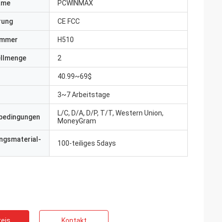
ame
PCWINMAX
erung
CE FCC
ummer
H510
ellmenge
2
40.99~69$
3~7 Arbeitstage
L/C, D/A, D/P, T/T, Western Union,
bedingungen
MoneyGram
ngsmaterial-
100-teiliges 5days
eis
Kontakt