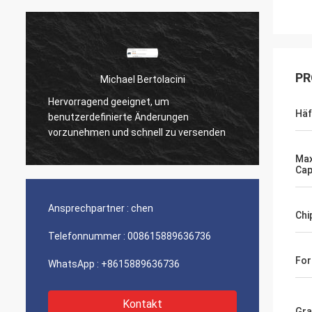
PR
Michael Bertolacini
Hervorragend geeignet, um
Sehr g
Häf
benutzerdefinierte Änderungen
Produk
vorzunehmen und schnell zu versenden
Max
Cap
Ansprechpartner :
chen
Chi
Telefonnummer :
008615889636736
For
WhatsApp :
+8615889636736
Kontakt
Gra