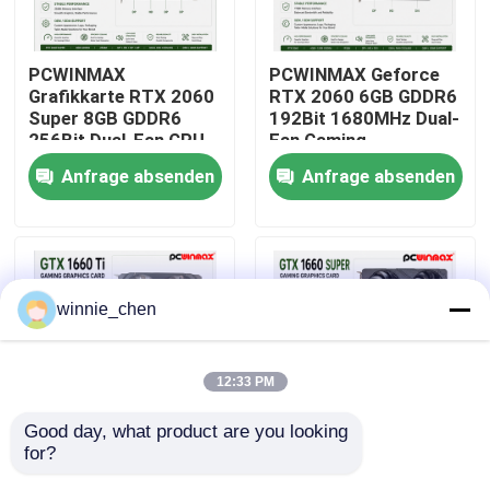
Über uns
PCWINMAX
PCWINMAX Geforce
Grafikkarte RTX 2060
RTX 2060 6GB GDDR6
Super 8GB GDDR6
192Bit 1680MHz Dual-
Fabrik-Ausflug
256Bit Dual-Fan GPU
Fan Gaming
mit HD+3DP Ray
Grafikkarte mit
Anfrage absenden
Anfrage absenden
Tracing für Gaming PC
HD/DP/DVI auf Lager
Qualitätskontrolle
OEM Großhandel
für Desktop-
Computer
Treten Sie mit uns in Verbindung
winnie_chen
Fordern Sie ein Zitat
12:33 PM
Gaming-Grafikkarten
Good day, what product are you looking 
for?
PCWINMAX Geforce
PCWINMAX GeForce
Mining-Grafikkarte
GTX 1660 Ti 6GB GPU
GTX 1660 Super