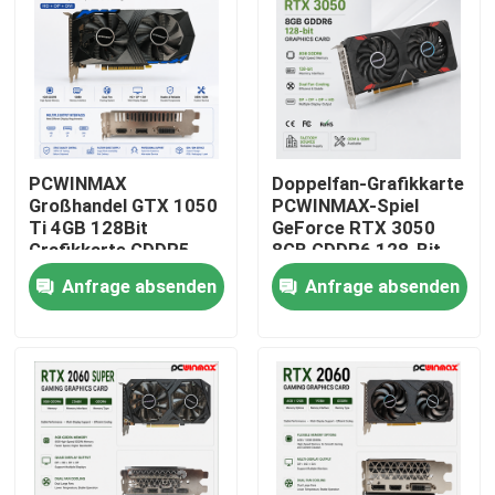
PCWINMAX
Doppelfan-Grafikkarte
Großhandel GTX 1050
PCWINMAX-Spiel
Ti 4GB 128Bit
GeForce RTX 3050
Grafikkarte GDDR5
8GB GDDR6 128-Bit
Low Power GPU mit
HD/DP PCIe 4 für PC
Anfrage absenden
Anfrage absenden
HD DP DVI Ausgang
Spiel
für Desktop
Haus
Produkte
Videos