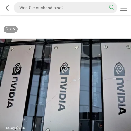
2
/
5