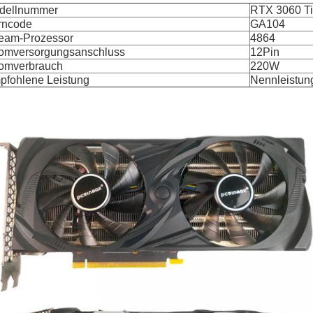
dellnummer
RTX 3060 T
rncode
GA104
ream-Prozessor
4864
romversorgungsanschluss
12Pin
romverbrauch
220W
pfohlene Leistung
Nennleistu