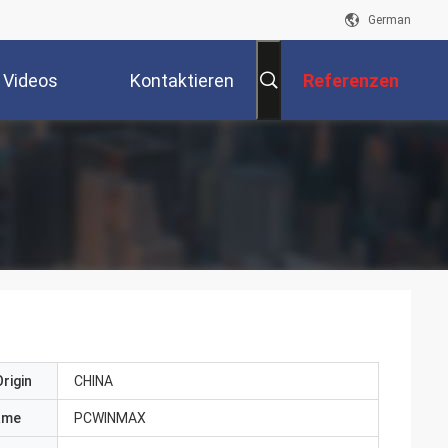
German
Videos
Kontaktieren
Referenzen
Sie Uns
rigin
CHINA
ame
PCWINMAX