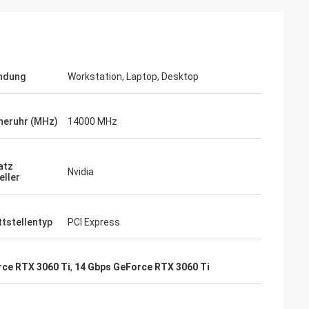
ndung
Workstation, Laptop, Desktop
heruhr (MHz)
14000 MHz
atz
Nvidia
eller
ttstellentyp
PCI Express
ce RTX 3060 Ti
,
14 Gbps GeForce RTX 3060 Ti