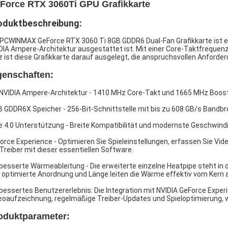
Force RTX 3060Ti GPU Grafikkarte
oduktbeschreibung:
 PCWINMAX GeForce RTX 3060 Ti 8GB GDDR6 Dual-Fan Grafikkarte ist ein
DIA Ampere-Architektur ausgestattet ist. Mit einer Core-Taktfreque
 ist diese Grafikkarte darauf ausgelegt, die anspruchsvollen Anforder
genschaften:
 NVIDIA Ampere-Architektur - 1410 MHz Core-Takt und 1665 MHz Boost-T
B GDDR6X Speicher - 256-Bit-Schnittstelle mit bis zu 608 GB/s Bandbr
e 4.0 Unterstützung - Breite Kompatibilität und modernste Geschwindig
orce Experience - Optimieren Sie Spieleinstellungen, erfassen Sie Vid
 Treiber mit dieser essentiellen Software.
besserte Wärmeableitung - Die erweiterte einzelne Heatpipe steht in 
e optimierte Anordnung und Länge leiten die Wärme effektiv vom Kern 
bessertes Benutzererlebnis: Die Integration mit NVIDIA GeForce Exper
eoaufzeichnung, regelmäßige Treiber-Updates und Spieloptimierung, 
oduktparameter: