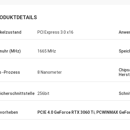
ute Firma!! Sie haben das beste
t zum besten Preis!
ODUKTDETAILS
ikelzustand
PCI Express 3.0 x16
Anwe
nuhr (MHz)
1665 MHz
Speic
Chips
p -Prozess
8 Nanometer
Herst
icherschnittstelle
256bit
Schni
vorheben
PCIE 4.0 GeForce RTX 3060 Ti
,
PCWINMAX GeFor