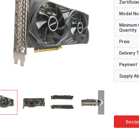
Zertifizi
Model N
Minimum 
Quantity
Preis
Delivery 
Payment 
Supply Abi
Bestpr
STS-Recycling