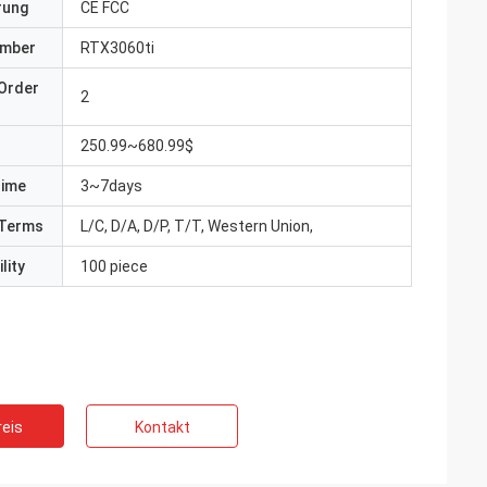
erung
CE FCC
umber
RTX3060ti
Order
2
250.99~680.99$
Time
3~7days
Terms
L/C, D/A, D/P, T/T, Western Union,
lity
100 piece
eis
Kontakt