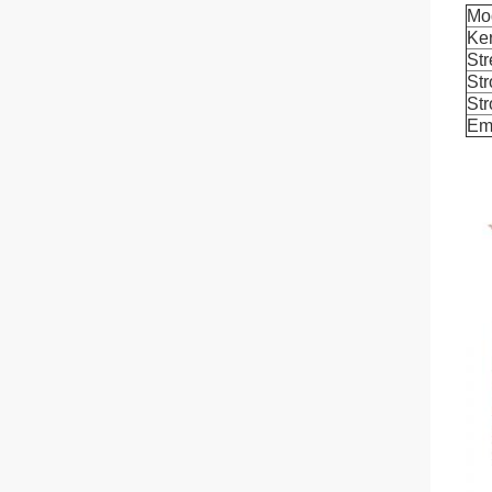
Mo
Ke
St
St
St
Em