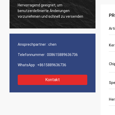
Hervorragend geeignet, um
Sehr g
benutzerdefinierte Änderungen
Produk
PR
vorzunehmen und schnell zu versenden
Art
Ansprechpartner :
chen
Ker
Telefonnummer :
008615889636736
Chi
WhatsApp :
+8615889636736
Kontakt
Spe
Her