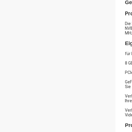
Ge
Pr
Die
NVI
MHz
Ei
für
8 G
PCI
GeF
Sie
Ver
Ihr
Ver
Vid
Pr