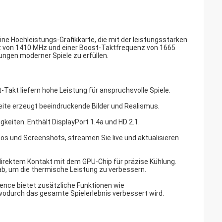
e Hochleistungs-Grafikkarte, die mit der leistungsstarken
nz von 1410 MHz und einer Boost-Taktfrequenz von 1665
ungen moderner Spiele zu erfüllen.
akt liefern hohe Leistung für anspruchsvolle Spiele.
eite erzeugt beeindruckende Bilder und Realismus.
keiten. Enthält DisplayPort 1.4a und HD 2.1.
eos und Screenshots, streamen Sie live und aktualisieren
direktem Kontakt mit dem GPU-Chip für präzise Kühlung.
ab, um die thermische Leistung zu verbessern.
ience bietet zusätzliche Funktionen wie
wodurch das gesamte Spielerlebnis verbessert wird.