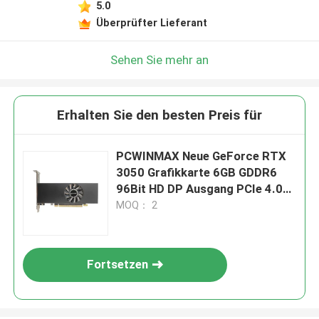
5.0
Überprüfter Lieferant
Sehen Sie mehr an
Erhalten Sie den besten Preis für
PCWINMAX Neue GeForce RTX
3050 Grafikkarte 6GB GDDR6
96Bit HD DP Ausgang PCIe 4.0
Niedrigprofil für PC
MOQ： 2
Fortsetzen