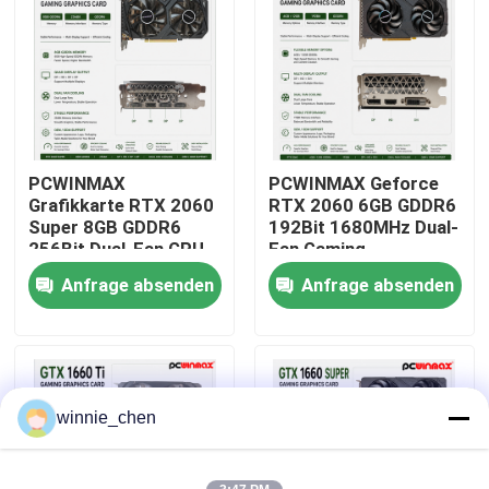
Über uns
Fabrik-Ausflug
PCWINMAX
PCWINMAX Geforce
Qualitätskontrolle
Grafikkarte RTX 2060
RTX 2060 6GB GDDR6
Super 8GB GDDR6
192Bit 1680MHz Dual-
256Bit Dual-Fan GPU
Fan Gaming
Treten Sie mit uns in Verbindung
mit HD+3DP Ray
Grafikkarte mit
Anfrage absenden
Anfrage absenden
Tracing für Gaming PC
HD/DP/DVI auf Lager
OEM Großhandel
für Desktop-
Computer
Fordern Sie ein Zitat
Gaming-Grafikkarten
winnie_chen
Mining-Grafikkarte