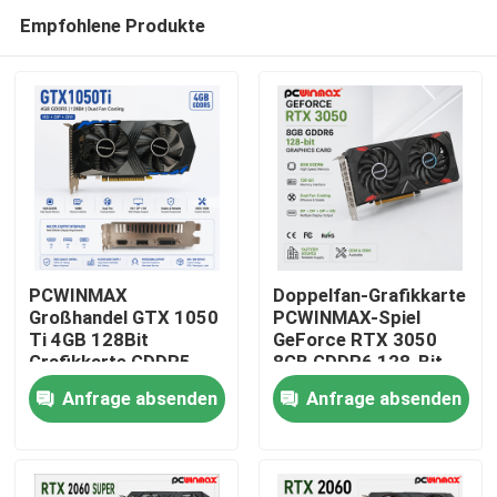
Empfohlene Produkte
PCWINMAX
Doppelfan-Grafikkarte
Großhandel GTX 1050
PCWINMAX-Spiel
Ti 4GB 128Bit
GeForce RTX 3050
Haus
Grafikkarte GDDR5
8GB GDDR6 128-Bit
Low Power GPU mit
HD/DP PCIe 4 für PC
Anfrage absenden
Anfrage absenden
HD DP DVI Ausgang
Spiel
Produkte
für Desktop
Videos