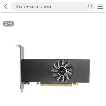
2
/
6