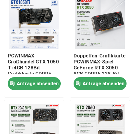
PCWINMAX
Doppelfan-Grafikkarte
Großhandel GTX 1050
PCWINMAX-Spiel
Ti 4GB 128Bit
GeForce RTX 3050
Grafikkarte GDDR5
8GB GDDR6 128-Bit
Low Power GPU mit
HD/DP PCIe 4 für PC
Anfrage absenden
Anfrage absenden
HD DP DVI Ausgang
Spiel
für Desktop
Haus
Produkte
Videos