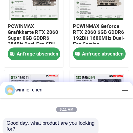
Über uns
PCWINMAX
PCWINMAX Geforce
Grafikkarte RTX 2060
RTX 2060 6GB GDDR6
Fabrik-Ausflug
Super 8GB GDDR6
192Bit 1680MHz Dual-
256Bit Dual-Fan GPU
Fan Gaming
mit HD+3DP Ray
Grafikkarte mit
Anfrage absenden
Anfrage absenden
Qualitätskontrolle
Tracing für Gaming PC
HD/DP/DVI auf Lager
OEM Großhandel
für Desktop-
Computer
Treten Sie mit uns in Verbindung
winnie_chen
Fordern Sie ein Zitat
6:11 AM
Gaming-Grafikkarten
Good day, what product are you looking 
for?
Mining-Grafikkarte
PCWINMAX Geforce
PCWINMAX GeForce