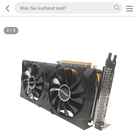
2
/
6