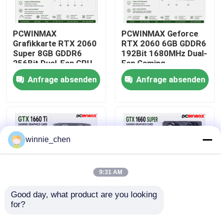
Über uns
PCWINMAX
PCWINMAX Geforce
Grafikkarte RTX 2060
RTX 2060 6GB GDDR6
Super 8GB GDDR6
192Bit 1680MHz Dual-
Fabrik-Ausflug
256Bit Dual-Fan GPU
Fan Gaming
mit HD+3DP Ray
Grafikkarte mit
Anfrage absenden
Anfrage absenden
Tracing für Gaming PC
HD/DP/DVI auf Lager
Qualitätskontrolle
OEM Großhandel
für Desktop-
Computer
Treten Sie mit uns in Verbindung
winnie_chen
Fordern Sie ein Zitat
9:31 AM
Gaming-Grafikkarten
Good day, what product are you looking 
for?
PCWINMAX Geforce
PCWINMAX GeForce
Mining-Grafikkarte
GTX 1660 Ti 6GB GPU
GTX 1660 Super