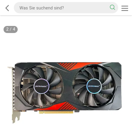
2
/
4