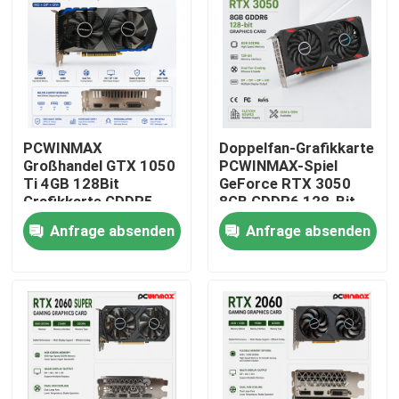
PCWINMAX
Doppelfan-Grafikkarte
Großhandel GTX 1050
PCWINMAX-Spiel
Ti 4GB 128Bit
GeForce RTX 3050
Grafikkarte GDDR5
8GB GDDR6 128-Bit
Low Power GPU mit
HD/DP PCIe 4 für PC
Anfrage absenden
Anfrage absenden
HD DP DVI Ausgang
Spiel
für Desktop
Haus
Produkte
Videos