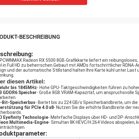
ODUKT-BESCHREIBUNG
schreibung:
 PCWINMAX Radeon RX 5500 8GB-Grafikkarte liefert ein reibungsloses,
el in Full HD zu beherrschen.Gebaut mit AMDs fortschrittlicher RDNA-A
ign und der automatische Stillstand halten Ihre Karte kühl unter Last
enkung.
er diesen Artikel:
eluhr bis 1845MHz
- Hohe GPU-Taktgeschwindigkeiten führen zu hohen 
B GDDR6 Speicher
- Große 8GB VRAM-Kapazität, um anspruchsvolle Spi
arbeiten.
-Bit-Speicherbus
- Bietet bis zu 224 GB/s Speicherbandbreite, um di
erstützung für PCIe 4.0 x8
- Nutzen Sie die erhöhte Bandbreite der n
herboards.
 Eyefinity Technologie
- Mehrfache Displays über HD- und DP-Anschlü
eon Multimedia-Engine
- Simultan 8K HEVC/H.264 Videos abspielen, k
inträchtigen.
oduktparameter: