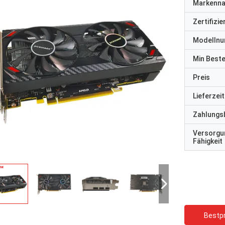
Markenn
Zertifizi
Modelln
Min Best
Preis
Lieferzeit
Zahlungs
Versorgu
Fähigkeit
Bestpr
STS-Recycling