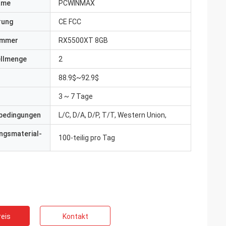
ame
PCWINMAX
erung
CE FCC
ummer
RX5500XT 8GB
ellmenge
2
88.9$~92.9$
3 ~ 7 Tage
bedingungen
L/C, D/A, D/P, T/T, Western Union,
ngsmaterial-
100-teilig pro Tag
eis
Kontakt