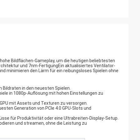
 hohe Bildflächen-Gameplay, um die heutigen beliebtesten
rchitektur und 7nm-FertigungEin aktualisiertes Ventilator-
 und minimieren den Lärm für ein reibungsloses Spielen ohne
Bildraten in den neuesten Spielen.
ele in 1080p-Auflösung mit hohen Einstellungen zu
e GPU mit Assets und Texturen zu versorgen.
euesten Generation von PCIe 4.0 GPU-Slots und
sse für Produktivität oder eine Ultrabreiten-Display-Setup.
odieren und streamen, ohne die Leistung zu