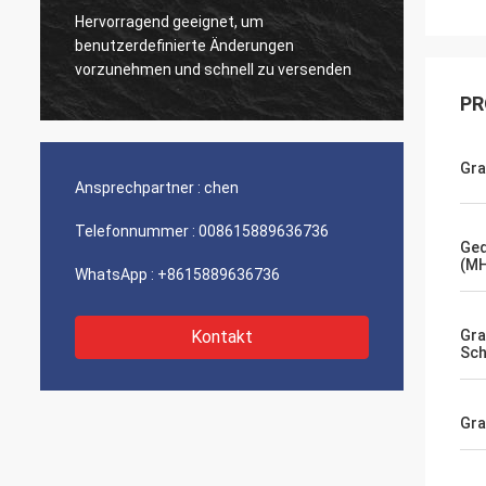
Hervorragend geeignet, um
Sehr g
benutzerdefinierte Änderungen
Produk
vorzunehmen und schnell zu versenden
PR
Gra
Ansprechpartner :
chen
Telefonnummer :
008615889636736
Ged
(M
WhatsApp :
+8615889636736
Kontakt
Gra
Sch
Gra