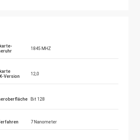
karte-
1845 MHZ
heruhr
karte
12,0
X-Version
heroberfläche
Bit 128
Verfahren
7 Nanometer