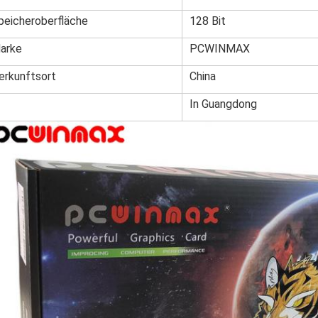
peicheroberfläche
128 Bit
arke
PCWINMAX
erkunftsort
China
In Guangdong