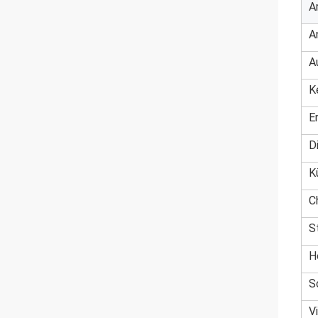
A
A
A
K
E
D
K
C
S
H
S
V