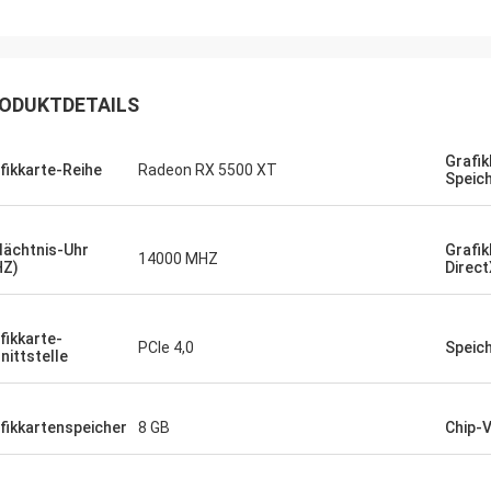
ute Firma!! Sie haben das beste
t zum besten Preis!
ODUKTDETAILS
Grafik
fikkarte-Reihe
Radeon RX 5500 XT
Speic
ächtnis-Uhr
Grafik
14000 MHZ
HZ)
Direct
fikkarte-
PCIe 4,0
Speic
nittstelle
fikkartenspeicher
8 GB
Chip-