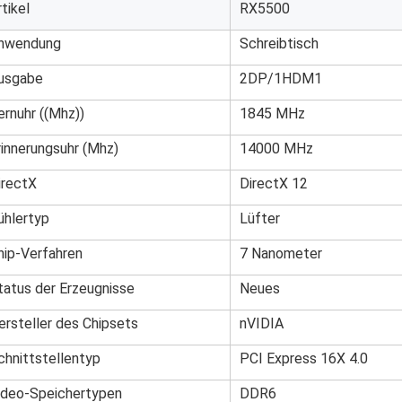
rtikel
RX5500
nwendung
Schreibtisch
usgabe
2DP/1HDM1
ernuhr ((Mhz))
1845 MHz
rinnerungsuhr (Mhz)
14000 MHz
irectX
DirectX 12
ühlertyp
Lüfter
hip-Verfahren
7 Nanometer
tatus der Erzeugnisse
Neues
ersteller des Chipsets
nVIDIA
chnittstellentyp
PCI Express 16X 4.0
ideo-Speichertypen
DDR6