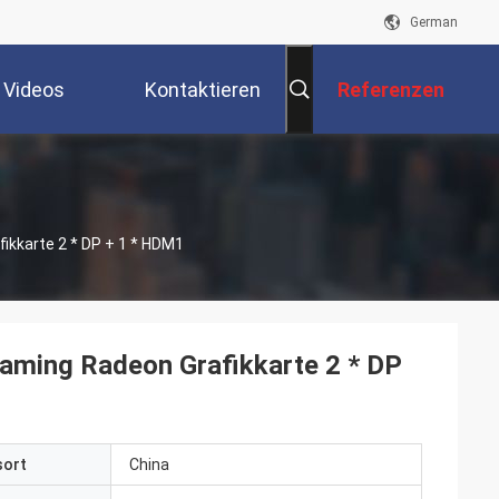
German
Videos
Kontaktieren
Referenzen
Sie Uns
kkarte 2 * DP + 1 * HDM1
ming Radeon Grafikkarte 2 * DP
sort
China