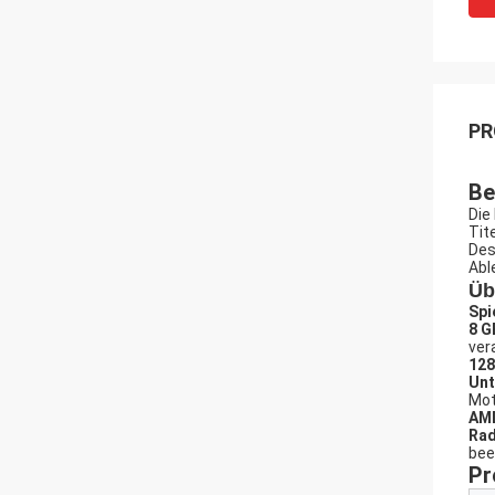
PR
Be
Die
Tit
Des
Abl
Üb
Spi
8 G
ver
128
Unt
Mot
AMD
Rad
bee
Pr