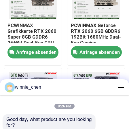
Über uns
PCWINMAX
PCWINMAX Geforce
Grafikkarte RTX 2060
RTX 2060 6GB GDDR6
Fabrik-Ausflug
Super 8GB GDDR6
192Bit 1680MHz Dual-
256Bit Dual-Fan GPU
Fan Gaming
mit HD+3DP Ray
Grafikkarte mit
Anfrage absenden
Anfrage absenden
Qualitätskontrolle
Tracing für Gaming PC
HD/DP/DVI auf Lager
OEM Großhandel
für Desktop-
Computer
Treten Sie mit uns in Verbindung
winnie_chen
Fordern Sie ein Zitat
9:26 PM
Gaming-Grafikkarten
Good day, what product are you looking 
for?
Mining-Grafikkarte
PCWINMAX Geforce
PCWINMAX GeForce