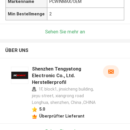
Markenname
PCWINMAX/OEM
Min Bestellmenge
2
Sehen Sie mehr an
ÜBER UNS
Shenzhen Tengyatong
Electronic Co., Ltd.
Herstellerprofil
1F, block1, jinxicheng building,
jieyu street, xiangrong road
Longhua, shenzhen, China ,CHINA
5.0
Überprüfter Lieferant