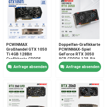
PCWINMAX
Doppelfan-Grafikkarte
Großhandel GTX 1050
PCWINMAX-Spiel
Ti 4GB 128Bit
GeForce RTX 3050
Grafikkarte GDDR5
8GB GDDR6 128-Bit
Low Power GPU mit
HD/DP PCIe 4 für PC
Anfrage absenden
Anfrage absenden
HD DP DVI Ausgang
Spiel
für Desktop
Haus
Produkte
Videos