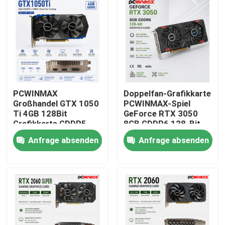
PCWINMAX
Doppelfan-Grafikkarte
Großhandel GTX 1050
PCWINMAX-Spiel
Ti 4GB 128Bit
GeForce RTX 3050
Grafikkarte GDDR5
8GB GDDR6 128-Bit
Low Power GPU mit
HD/DP PCIe 4 für PC
Anfrage absenden
Anfrage absenden
HD DP DVI Ausgang
Spiel
für Desktop
Haus
Produkte
Videos