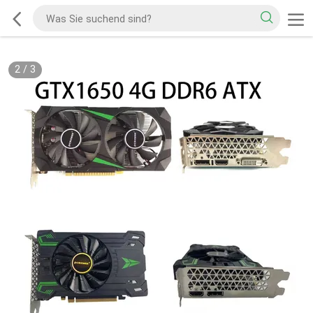
2
/
3