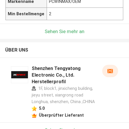
Markenname
PCWINMAX/OEM
Min Bestellmenge
2
Sehen Sie mehr an
ÜBER UNS
Shenzhen Tengyatong
Electronic Co., Ltd.
Herstellerprofil
1F, block1, jinxicheng building,
jieyu street, xiangrong road
Longhua, shenzhen, China ,CHINA
5.0
Überprüfter Lieferant