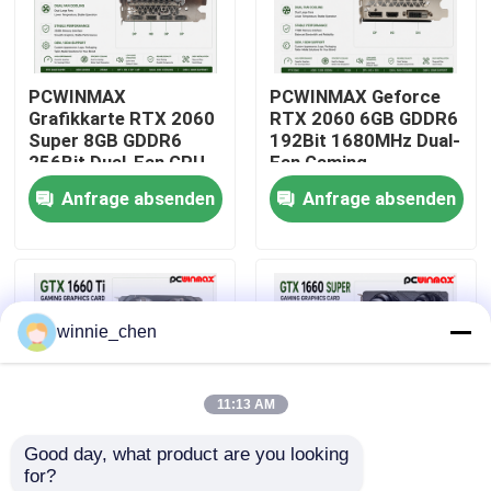
Über uns
PCWINMAX
PCWINMAX Geforce
Grafikkarte RTX 2060
RTX 2060 6GB GDDR6
Fabrik-Ausflug
Super 8GB GDDR6
192Bit 1680MHz Dual-
256Bit Dual-Fan GPU
Fan Gaming
mit HD+3DP Ray
Grafikkarte mit
Anfrage absenden
Anfrage absenden
Qualitätskontrolle
Tracing für Gaming PC
HD/DP/DVI auf Lager
OEM Großhandel
für Desktop-
Computer
Treten Sie mit uns in Verbindung
winnie_chen
Fordern Sie ein Zitat
11:13 AM
Gaming-Grafikkarten
Good day, what product are you looking 
for?
Mining-Grafikkarte
PCWINMAX Geforce
PCWINMAX GeForce