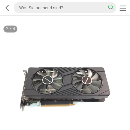
2
/
4