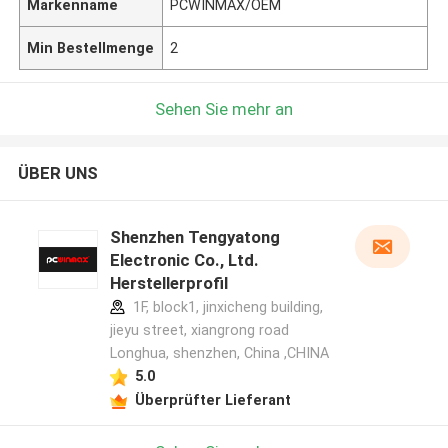
Markenname
PCWINMAX/OEM
Min Bestellmenge
2
Sehen Sie mehr an
ÜBER UNS
Shenzhen Tengyatong
Electronic Co., Ltd.
Herstellerprofil
1F, block1, jinxicheng building,
jieyu street, xiangrong road
Longhua, shenzhen, China ,CHINA
5.0
Überprüfter Lieferant