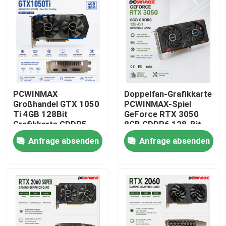
PCWINMAX
Doppelfan-Grafikkarte
Großhandel GTX 1050
PCWINMAX-Spiel
Ti 4GB 128Bit
GeForce RTX 3050
Grafikkarte GDDR5
8GB GDDR6 128-Bit
Low Power GPU mit
HD/DP PCIe 4 für PC
Anfrage absenden
Anfrage absenden
HD DP DVI Ausgang
Spiel
für Desktop
Haus
Produkte
Videos