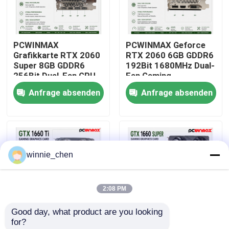
Über uns
PCWINMAX
PCWINMAX Geforce
Grafikkarte RTX 2060
RTX 2060 6GB GDDR6
Fabrik-Ausflug
Super 8GB GDDR6
192Bit 1680MHz Dual-
256Bit Dual-Fan GPU
Fan Gaming
mit HD+3DP Ray
Grafikkarte mit
Anfrage absenden
Anfrage absenden
Qualitätskontrolle
Tracing für Gaming PC
HD/DP/DVI auf Lager
OEM Großhandel
für Desktop-
Computer
Treten Sie mit uns in Verbindung
winnie_chen
Fordern Sie ein Zitat
2:08 PM
Gaming-Grafikkarten
Good day, what product are you looking 
for?
Mining-Grafikkarte
PCWINMAX Geforce
PCWINMAX GeForce