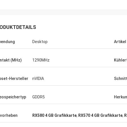
ute Firma!! Sie haben das beste
t zum besten Preis!
ODUKTDETAILS
wendung
Desktop
Artike
ntakt (MHz)
1290MHz
Kühler
pset-Hersteller
nVIDIA
Schnit
eospeichertyp
GDDR5
Herkun
vorheben
RX580 4 GB Grafikkarte
,
RX570 4 GB Grafikkarte
,
R