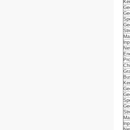
Ke
Ge
Ged
Spe
Ge
St
Ma
Inp
Ne
En
Pr
Ch
Gra
Bu
Ke
Ge
Ged
Spe
Ge
St
Ma
Inp
Ne