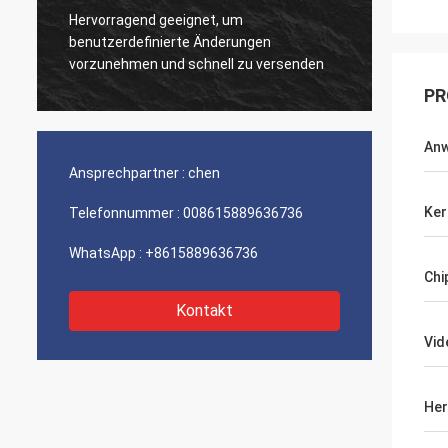
Hervorragend geeignet, um
Sehr g
benutzerdefinierte Änderungen
Produk
vorzunehmen und schnell zu versenden
PR
An
Ansprechpartner :
chen
Ker
Telefonnummer :
008615889636736
WhatsApp :
+8615889636736
Chi
Kontakt
Vid
Her