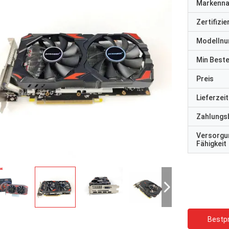
Markenn
Zertifizi
Modelln
Min Best
Preis
Lieferzeit
Zahlungs
Versorgu
Fähigkeit
Bestpr
STS-Recycling