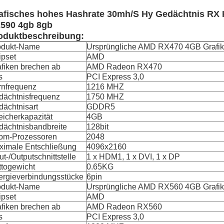
afisches hohes Hashrate 30mh/S Hy Gedächtnis RX
590 4gb 8gb
oduktbeschreibung:
odukt-Name
Ursprüngliche AMD RX470 4GB Graf
ipset
AMD
fiken brechen ab
AMD Radeon RX470
s
PCI Express 3,0
rnfrequenz
1216 MHZ
dächtnisfrequenz
1750 MHZ
ächtnisart
GDDR5
icherkapazität
4GB
dächtnisbandbreite
128bit
rom-Prozessoren
2048
ximale Entschließung
4096x2160
ut-/Outputschnittstelle
1 x HDM1, 1 x DVI, 1 x DP
ttogewicht
0.65KG
ergieverbindungsstücke
6pin
odukt-Name
Ursprüngliche AMD RX560 4GB Graf
ipset
AMD
fiken brechen ab
AMD Radeon RX560
s
PCI Express 3,0