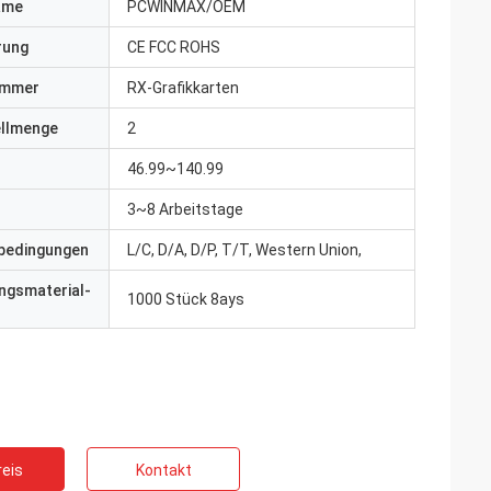
ame
PCWINMAX/OEM
erung
CE FCC ROHS
ummer
RX-Grafikkarten
ellmenge
2
46.99~140.99
3~8 Arbeitstage
bedingungen
L/C, D/A, D/P, T/T, Western Union,
ngsmaterial-
1000 Stück 8ays
eis
Kontakt