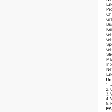
En
Pr
Ch
Gra
Bu
Ke
Ge
Ged
Spe
Ge
St
Ma
Inp
Ne
En
Un
U
1.
2.
3. 
4. 
5. 
FA