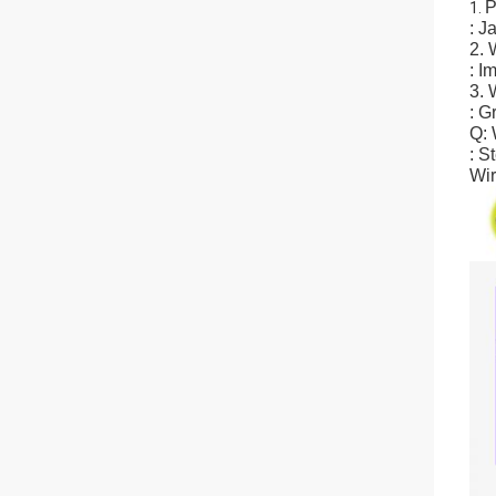
P
1.
: J
2. 
: I
3. 
: G
Q: 
: S
Wir