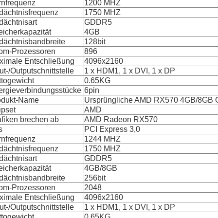
rnfrequenz
1200 MHZ
dächtnisfrequenz
1750 MHZ
ächtnisart
GDDR5
icherkapazität
4GB
dächtnisbandbreite
128bit
rom-Prozessoren
896
ximale Entschließung
4096x2160
ut-/Outputschnittstelle
1 x HDM1, 1 x DVI, 1 x DP
ttogewicht
0.65KG
ergieverbindungsstücke
6pin
odukt-Name
Ursprüngliche AMD RX570 4GB/8GB 
ipset
AMD
fiken brechen ab
AMD Radeon RX570
s
PCI Express 3,0
rnfrequenz
1244 MHZ
dächtnisfrequenz
1750 MHZ
ächtnisart
GDDR5
icherkapazität
4GB/8GB
dächtnisbandbreite
256bit
rom-Prozessoren
2048
ximale Entschließung
4096x2160
ut-/Outputschnittstelle
1 x HDM1, 1 x DVI, 1 x DP
ttogewicht
0.65KG