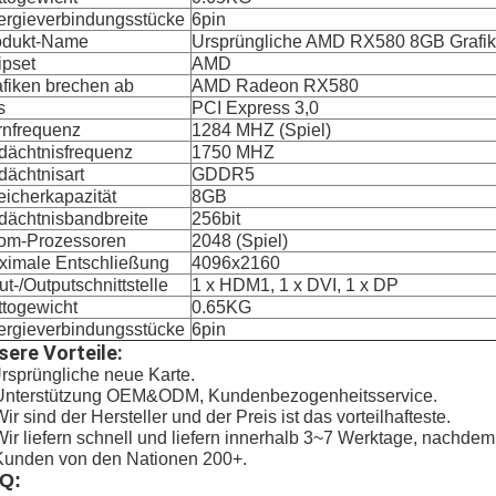
ergieverbindungsstücke
6pin
odukt-Name
Ursprüngliche AMD RX580 8GB Graf
ipset
AMD
fiken brechen ab
AMD Radeon RX580
s
PCI Express 3,0
rnfrequenz
1284 MHZ (Spiel)
dächtnisfrequenz
1750 MHZ
ächtnisart
GDDR5
icherkapazität
8GB
dächtnisbandbreite
256bit
rom-Prozessoren
2048 (Spiel)
ximale Entschließung
4096x2160
ut-/Outputschnittstelle
1 x HDM1, 1 x DVI, 1 x DP
ttogewicht
0.65KG
ergieverbindungsstücke
6pin
sere Vorteile:
rsprüngliche neue Karte.
 Unterstützung OEM&ODM, Kundenbezogenheitsservice.
Wir sind der Hersteller und der Preis ist das vorteilhafteste.
Wir liefern schnell und liefern innerhalb 3~7 Werktage, nachde
Kunden von den Nationen 200+.
Q: