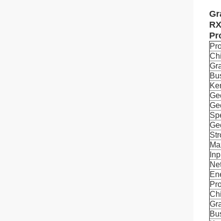
Gr
RX
Pr
Pr
Ch
Gra
Bu
Ke
Ge
Ged
Spe
Ge
St
Ma
Inp
Ne
En
Pr
Ch
Gra
Bu