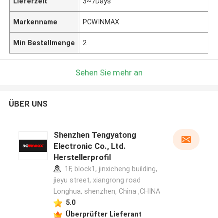
Lieferzeit
3~7Days
Markenname
PCWINMAX
Min Bestellmenge
2
Sehen Sie mehr an
ÜBER UNS
Shenzhen Tengyatong
Electronic Co., Ltd.
Herstellerprofil
1F, block1, jinxicheng building,
jieyu street, xiangrong road
Longhua, shenzhen, China ,CHINA
5.0
Überprüfter Lieferant