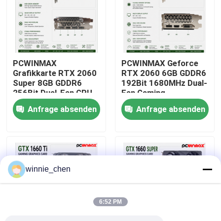
Über uns
Fabrik-Ausflug
PCWINMAX
PCWINMAX Geforce
Grafikkarte RTX 2060
RTX 2060 6GB GDDR6
Super 8GB GDDR6
192Bit 1680MHz Dual-
Qualitätskontrolle
256Bit Dual-Fan GPU
Fan Gaming
mit HD+3DP Ray
Grafikkarte mit
Anfrage absenden
Anfrage absenden
Tracing für Gaming PC
HD/DP/DVI auf Lager
Treten Sie mit uns in Verbindung
OEM Großhandel
für Desktop-
Computer
Fordern Sie ein Zitat
winnie_chen
Gaming-Grafikkarten
6:52 PM
Mining-Grafikkarte