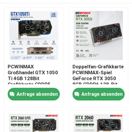
PCWINMAX
Doppelfan-Grafikkarte
Großhandel GTX 1050
PCWINMAX-Spiel
Ti 4GB 128Bit
GeForce RTX 3050
Grafikkarte GDDR5
8GB GDDR6 128-Bit
Low Power GPU mit
HD/DP PCIe 4 für PC
Haus
Anfrage absenden
Anfrage absenden
HD DP DVI Ausgang
Spiel
für Desktop
Produkte
Videos