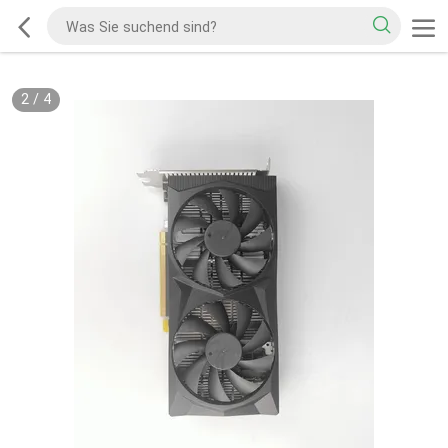
2
/
4