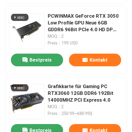
PCWINMAX GeForce RTX 3050
Low Profile GPU Neue 6GB
GDDR6 96Bit PCIe 4.0 HD DP
Ausgabe Grafikkarte für PC
MOQ：2
Preis：199 USD
Bestpreis
Kontakt
Grafikkarte für Gaming PC
RTX3060 12GB DDR6 192Bit
14000MHZ PCI Express 4.0
MOQ：2
Preis：250.99~680.99$
Bestpreis
Kontakt