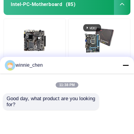
Intel-PC-Motherboard
(85)
LGA 1151 Sockel DDR4
Integriertes
winnie_chen
Intel PC Motherboard
Motherboard H61
H310 für Gaming I7
Sockel 1155 Intel H61
8700
Mainboard DDR4 DDR3
11:38 PM
Bestpreis
Bestpreis
Good day, what product are you looking 
for?
Kontakt
Kontakt