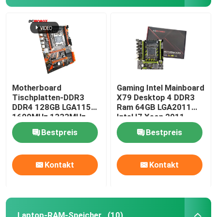
Motherboard
Gaming Intel Mainboard
Tischplatten-DDR3
X79 Desktop 4 DDR3
DDR4 128GB LGA1155
Ram 64GB LGA2011
1600MHz 1333MHz
Intel I7 Xeon 2011
des Spiel-X99
Bestpreis
Bestpreis
Kontakt
Kontakt
Laptop-RAM-Speicher
(10)