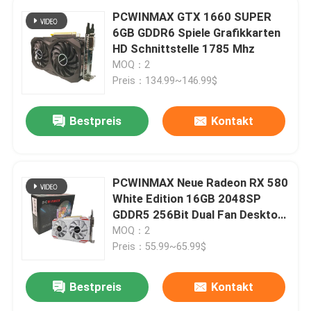
PCWINMAX GTX 1660 SUPER
6GB GDDR6 Spiele Grafikkarten
HD Schnittstelle 1785 Mhz
MOQ：2
Preis：134.99~146.99$
Bestpreis
Kontakt
PCWINMAX Neue Radeon RX 580
White Edition 16GB 2048SP
GDDR5 256Bit Dual Fan Desktop
Grafikkarte mit HD DVI DP Port
MOQ：2
GPU
Preis：55.99~65.99$
Bestpreis
Kontakt