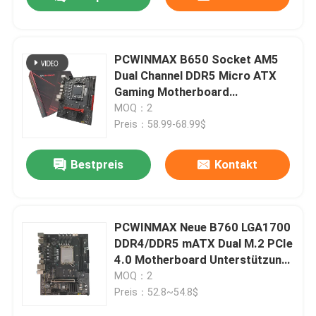
PCWINMAX B650 Socket AM5
Dual Channel DDR5 Micro ATX
Gaming Motherboard
Unterstützung von R7 R8 R9
MOQ：2
Prozessoren
Preis：58.99-68.99$
Bestpreis
Kontakt
Haus
PCWINMAX Neue B760 LGA1700
DDR4/DDR5 mATX Dual M.2 PCIe
4.0 Motherboard Unterstützung
Produkte
12. 13. 14. i3 i5 i7
MOQ：2
Preis：52.8~54.8$
Videos