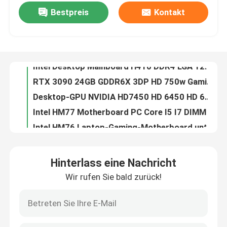
Bestpreis
Kontakt
Intel Desktop Mainboard H410 DDR4 LGA 1200 Double Memory Channel 32 GB Kapazität
RTX 3090 24GB GDDR6X 3DP HD 750w Gaming Grafikkarten 3*8 Pin 384 Bit
Über uns
Desktop-GPU NVIDIA HD7450 HD 6450 HD 6570 DDR3 2 GB Directx 11
Intel HM77 Motherboard PC Core I5 ​​I7 DIMM 16G PGA989 1066 1333 1600 SDRAM
Fabrik-Ausflug
Intel HM76 Laptop-Gaming-Motherboard unterstützt 4 SATA PGA 989 Micro-ATX
Computer-Grafikkarten GTX1050 2 GB DDR5 128-Bit-Doppellüfter PCI Express 3.0 X16
Qualitätskontrolle
28nm GM107 Gaming Grafikkarten GM107 GTX750Ti 4GB 1020MHz 1085MHz 640 CUDA Core
AMD Gaming Grafikkarte RX 6500XT 4gb NON LHR 64 Bit GDDR6 Displayport 8pin
Treten Sie mit uns in Verbindung
RX 560 4GB 128Bit GDDR5 Gaming Grafikkarten 1216MHz OEM ODM
Computer 16 GB Intel X58 Chipsatz Motherboard LGA 1366 integriert
Fordern Sie ein Zitat
Hinterlass eine Nachricht
RTX 3060M 6 GB 192 Bit 49+MH/S Mining-Grafikkarte NICHT LHR 220–240 V
Wir rufen Sie bald zurück!
Intel G41 Xeon Motherboard 2x1,5V DDR3 und DDR2 Ram DIMM 8GB
Gaming-Grafikkarten
PCWINMAX Gaming Grafikkarte AMD LP RX550 DDR5 Grafikkarte 4GB 128Bit DVI HD
HD6570 HD7450 HD6450 NVIDIA Multi-Display-Grafikkarte 2 GB 256 Bit
Mining-Grafikkarte
Placa De Video Colorful GTX 950 2GB 4GB GDDR5 128bit Support Sample DP DVI HD