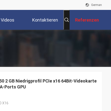
German
Videos
Kontaktieren
Referenzen
Sie Uns
2 GB Niedrigprofil PCIe x16 64Bit-Videokarte
GA-Ports GPU
,0 X16