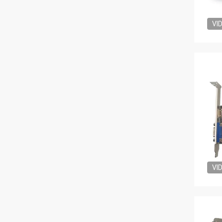
VI
VI