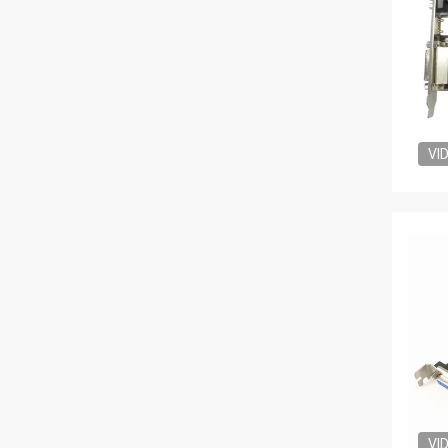
VI
VI