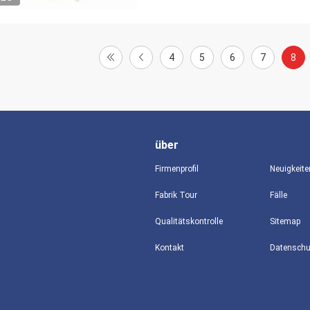
4
5
6
7
8
über
Firmenprofil
Neuigkeite
Fabrik Tour
Fälle
Qualitätskontrolle
Sitemap
Kontakt