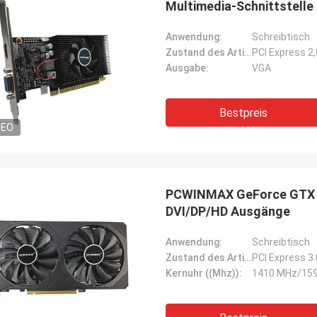
Multimedia-Schnittstelle
Anwendung:
Schreibtisch
Zustand des Artikels:
PCI Express 2
Ausgabe:
VGA
Bestpreis
DEO
PCWINMAX GeForce GTX 1
DVI/DP/HD Ausgänge
Anwendung:
Schreibtisch
Zustand des Artikels:
PCI Express 3
Kernuhr ((Mhz)):
1410 MHz/15