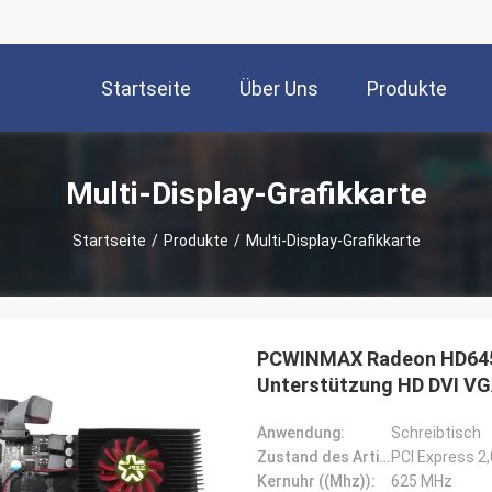
Startseite
Über Uns
Produkte
Multi-Display-Grafikkarte
Startseite
/
Produkte
/
Multi-Display-Grafikkarte
PCWINMAX Radeon HD6450 
Unterstützung HD DVI V
Anwendung:
Schreibtisch
Zustand des Artikels:
PCI Express 2
Kernuhr ((Mhz)):
625 MHz