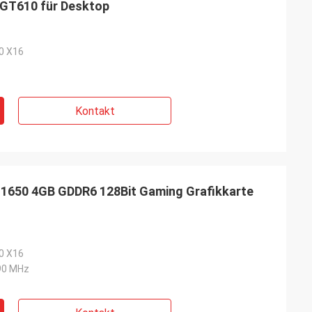
 GT610 für Desktop
,0 X16
Kontakt
650 4GB GDDR6 128Bit Gaming Grafikkarte
.0 X16
90 MHz