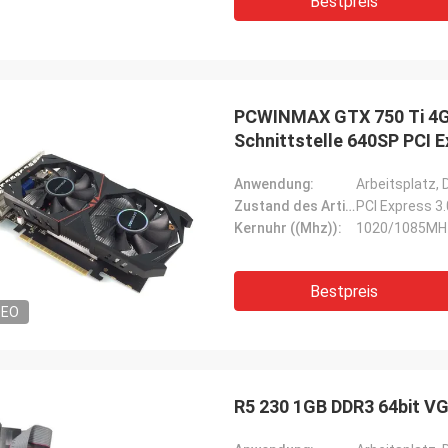
Bestpreis
PCWINMAX GTX 750 Ti 4GB
Schnittstelle 640SP PCI E
Anwendung:
Arbeitsplatz,
Zustand des Artikels:
PCI Express 3
Kernuhr ((Mhz)):
1020/1085MH
Bestpreis
DEO
R5 230 1GB DDR3 64bit VG