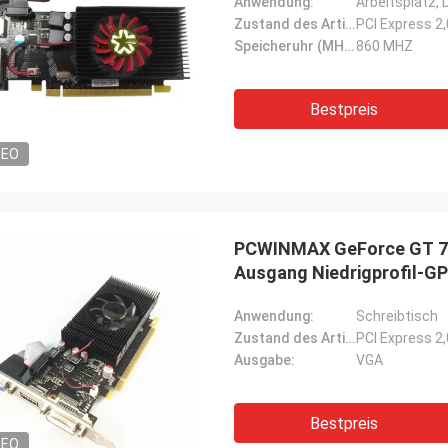
Anwendung:
Arbeitsplatz,
Zustand des Artikels:
PCI Express 2
Speicheruhr (MHZ):
860 MHZ
Bestpreis
DEO
PCWINMAX GeForce GT 74
Ausgang Niedrigprofil-G
Anwendung:
Schreibtisch
Zustand des Artikels:
PCI Express 2
Ausgabe:
VGA
Bestpreis
DEO