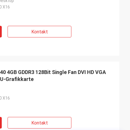
 Desktop
,0 X16
Kontakt
0 4GB GDDR3 128Bit Single Fan DVI HD VGA
PU-Grafikkarte
,0 X16
Kontakt