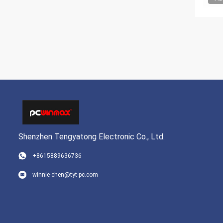
Shenzhen Tengyatong Electronic Co., Ltd.
+8615889636736
winnie-chen@tyt-pc.com