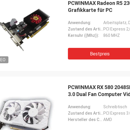
PCWINMAX Radeon R5 230 
ute Firma!! Sie haben das beste
Grafikkarte für PC
t zum besten Preis!
Anwendung:
Arbeitsplatz,
Zustand des Artikels:
PCI Express 2
Kernuhr ((Mhz)):
860 MHZ
Bestpreis
DEO
PCWINMAX RX 580 2048SP 
3.0 Dual Fan Computer Vi
Anwendung:
Schreibtisch
Zustand des Artikels:
PCI Express 3
Hersteller des Chipsets:
AMD