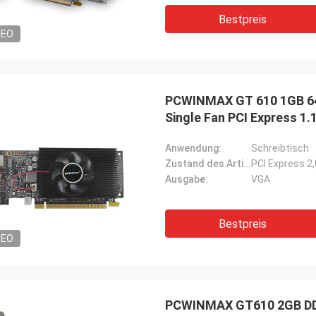
Bestpreis
DEO
PCWINMAX GT 610 1GB 64B
Single Fan PCI Express 1
Anwendung:
Schreibtisch
Zustand des Artikels:
PCI Express 2
Ausgabe:
VGA
Bestpreis
DEO
PCWINMAX GT610 2GB DDR3