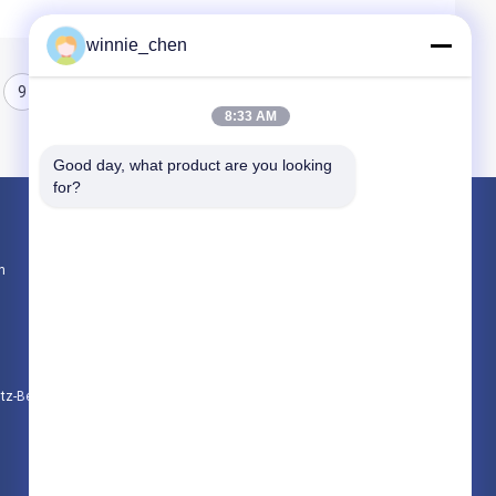
winnie_chen
9
10
11
8:33 AM
Good day, what product are you looking 
for?
Produkte
n
Gaming-Grafikkarten
Mining-Grafikkarte
Gaming-Mainboard
Datenschutz-Bestimmungen
Alle Kategorien