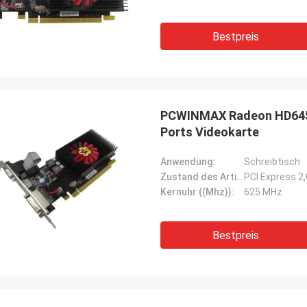
Bestpreis
PCWINMAX Radeon HD6450 
Ports Videokarte
Anwendung:
Schreibtisch
Zustand des Artikels:
PCI Express 2
Kernuhr ((Mhz)):
625 MHz
Bestpreis
STS-Recycling