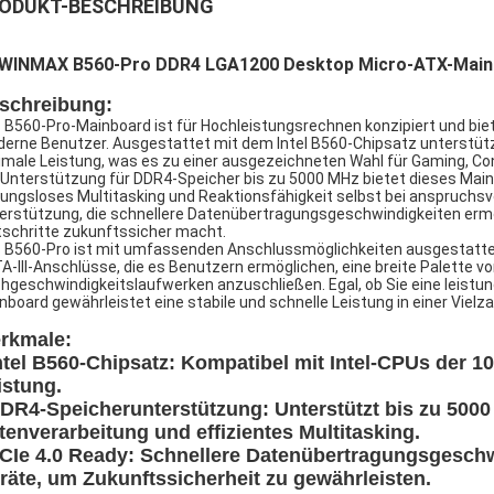
ODUKT-BESCHREIBUNG
WINMAX B560-Pro DDR4 LGA1200 Desktop Micro-ATX-Mainboa
schreibung:
 B560-Pro-Mainboard ist für Hochleistungsrechnen konzipiert und biet
erne Benutzer. Ausgestattet mit dem Intel B560-Chipsatz unterstützt 
imale Leistung, was es zu einer ausgezeichneten Wahl für Gaming, Co
 Unterstützung für DDR4-Speicher bis zu 5000 MHz bietet dieses Main
bungsloses Multitasking und Reaktionsfähigkeit selbst bei anspruchsv
erstützung, die schnellere Datenübertragungsgeschwindigkeiten ermö
tschritte zukunftssicher macht.
 B560-Pro ist mit umfassenden Anschlussmöglichkeiten ausgestatte
A-III-Anschlüsse, die es Benutzern ermöglichen, eine breite Palette v
hgeschwindigkeitslaufwerken anzuschließen. Egal, ob Sie eine leistu
nboard gewährleistet eine stabile und schnelle Leistung in einer Viel
rkmale:
Intel B560-Chipsatz: Kompatibel mit Intel-CPUs der 10
istung.
DDR4-Speicherunterstützung: Unterstützt bis zu 5000
tenverarbeitung und effizientes Multitasking.
PCIe 4.0 Ready: Schnellere Datenübertragungsgeschwi
räte, um Zukunftssicherheit zu gewährleisten.