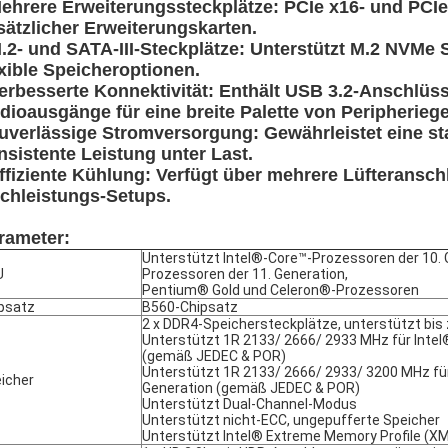
Mehrere Erweiterungssteckplätze: PCIe x16- und PCI
sätzlicher Erweiterungskarten.
M.2- und SATA-III-Steckplätze: Unterstützt M.2 NVM
exible Speicheroptionen.
Verbesserte Konnektivität: Enthält USB 3.2-Anschlüs
dioausgänge für eine breite Palette von Peripheriege
Zuverlässige Stromversorgung: Gewährleistet eine st
nsistente Leistung unter Last.
Effiziente Kühlung: Verfügt über mehrere Lüfteransch
chleistungs-Setups.
rameter:
Unterstützt Intel®-Core™-Prozessoren der 10. 
U
Prozessoren der 11. Generation,
Pentium® Gold und Celeron®-Prozessoren
psatz
B560-Chipsatz
2 x DDR4-Speichersteckplätze, unterstützt bis
Unterstützt 1R 2133/ 2666/ 2933 MHz für Intel
(gemäß JEDEC & POR)
Unterstützt 1R 2133/ 2666/ 2933/ 3200 MHz für
icher
Generation (gemäß JEDEC & POR)
Unterstützt Dual-Channel-Modus
Unterstützt nicht-ECC, ungepufferte Speicher
Unterstützt Intel® Extreme Memory Profile (X