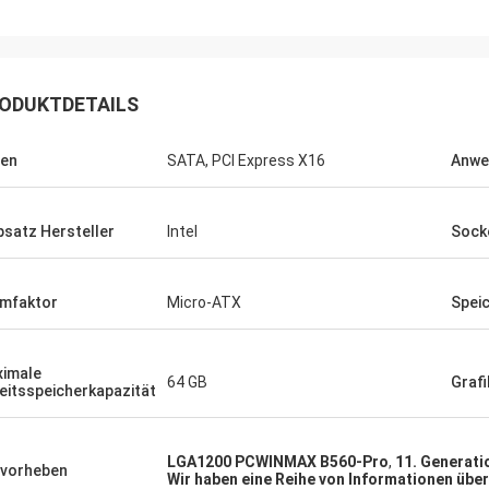
ute Firma!! Sie haben das beste
t zum besten Preis!
ODUKTDETAILS
en
SATA, PCI Express X16
Anwe
psatz Hersteller
Intel
Sock
mfaktor
Micro-ATX
Spei
imale
64 GB
Grafi
eitsspeicherkapazität
LGA1200 PCWINMAX B560-Pro
,
11. Generat
vorheben
Wir haben eine Reihe von Informationen über