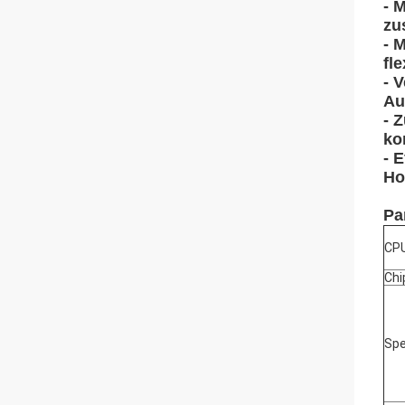
- 
zu
- 
fl
- 
Au
- 
ko
- 
Ho
Pa
CP
Chi
Spe