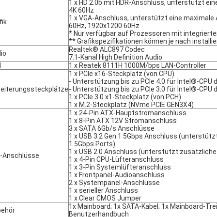
1 x HD 2.0b mit HDR-Anschluss, unterstützt ei
4K 60Hz
1 x VGA-Anschluss, unterstützt eine maximale
fik
60Hz, 1920x1200 60Hz
* Nur verfügbar auf Prozessoren mit integrierter
** Grafikspezifikationen können je nach installi
Realtek® ALC897 Codec
io
7.1-Kanal High Definition Audio
N
1 x Reatek 8111H 1000M/bps LAN-Controller
1 x PCIe x16-Steckplatz (von CPU)
- Unterstützung bis zu PCIe 4.0 für Intel®-CPU 
eiterungssteckplätze
- Unterstützung bis zu PCIe 3.0 für Intel®-CPU 
1 x PCIe 3.0 x1-Steckplatz (von PCH)
1 x M.2-Steckplatz (NVme PCIE GEN3X4)
1 x 24-Pin ATX-Hauptstromanschluss
1 x 8-Pin ATX 12V Stromanschluss
3 x SATA 6Gb/s Anschlüsse
1 x USB 3.2 Gen 1 5Gbps Anschluss (unterstütz
1 5Gbps Ports)
1 x USB 2.0 Anschluss (unterstützt zusätzliche
-Anschlüsse
1 x 4-Pin CPU-Lüfteranschluss
1 x 3-Pin Systemlüfteranschluss
1 x Frontpanel-Audioanschluss
2 x Systempanel-Anschlüsse
1 x serieller Anschluss
1 x Clear CMOS Jumper
1x Mainboard; 1x SATA-Kabel; 1x Mainboard-Trei
behör
Benutzerhandbuch