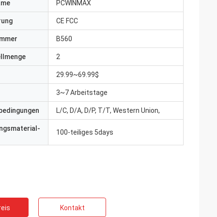
ame
PCWINMAX
erung
CE FCC
ummer
B560
ellmenge
2
29.99~69.99$
3~7 Arbeitstage
bedingungen
L/C, D/A, D/P, T/T, Western Union,
ngsmaterial-
100-teiliges 5days
eis
Kontakt