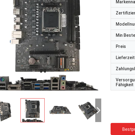
Markenn
Zertifizi
Modelln
Min Best
Preis
Lieferzeit
Zahlungs
Versorgu
Fähigkeit
Bestpr
STS-Recycling