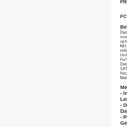
PR
PC
Be
Das
mod
opt
Mit
rei
Unt
For
Das
SAT
Hoc
Mai
Me
- 
Le
- 
Da
- 
Ge