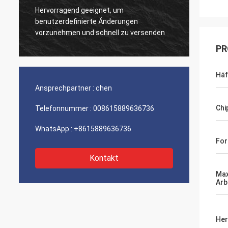
Hervorragend geeignet, um
Sehr g
benutzerdefinierte Änderungen
Produk
vorzunehmen und schnell zu versenden
PR
Häf
Ansprechpartner :
chen
Chi
Telefonnummer :
008615889636736
WhatsApp :
+8615889636736
For
Kontakt
Max
Arb
Her