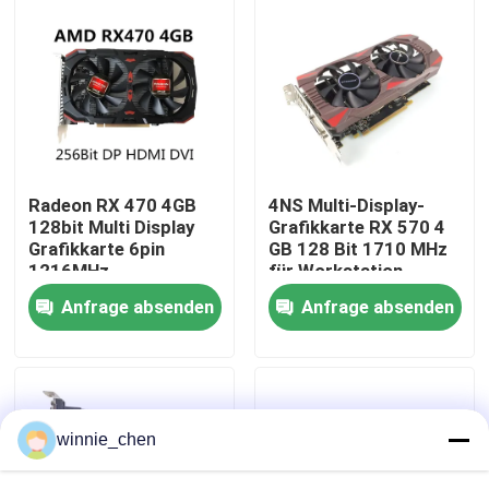
Über uns
Fabrik-Ausflug
Qualitätskontrolle
Radeon RX 470 4GB
4NS Multi-Display-
128bit Multi Display
Grafikkarte RX 570 4
Grafikkarte 6pin
GB 128 Bit 1710 MHz
Treten Sie mit uns in Verbindung
1216MHz
für Workstation-
Desktop
Anfrage absenden
Anfrage absenden
Fordern Sie ein Zitat
Gaming-Grafikkarten
winnie_chen
Mining-Grafikkarte