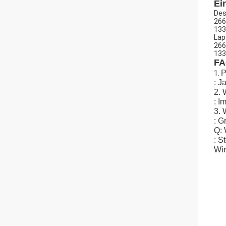
Ei
Des
266
133
Lap
266
133
FA
P
1.
: J
2. 
: I
3. 
: G
Q: 
: S
Wir