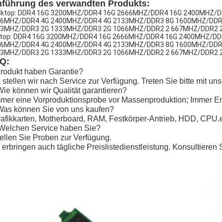
nführung des verwandten Produkts:
ktop: DDR4 16G 3200MHZ/DDR4 16G 2666MHZ/DDR4 16G 2400MHZ/
6MHZ/DDR4 4G 2400MHZ/DDR4 4G 2133MHZ/DDR3 8G 1600MHZ/DDR
3MHZ/DDR3 2G 1333MHZ/DDR3 2G 1066MHZ/DDR2 2 667MHZ/DDR2 
top: DDR4 16G 3200MHZ/DDR4 16G 2666MHZ/DDR4 16G 2400MHZ/D
6MHZ/DDR4 4G 2400MHZ/DDR4 4G 2133MHZ/DDR3 8G 1600MHZ/DDR
3MHZ/DDR3 2G 1333MHZ/DDR3 2G 1066MHZ/DDR2 2 667MHZ/DDR2 
Q:
rodukt haben Garantie?
a stellen wir nach Service zur Verfügung. Treten Sie bitte mit 
Wie können wir Qualität garantieren?
mmer eine Vorproduktionsprobe vor Massenproduktion; Immer E
Was können Sie von uns kaufen?
rafikkarten, Motherboard, RAM, Festkörper-Antrieb, HDD, CPU.e
Welchen Service haben Sie?
tellen Sie Proben zur Verfügung.
 erbringen auch tägliche Preislistedienstleistung. Konsultieren S