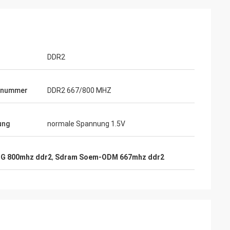
DDR2
lnummer
DDR2 667/800 MHZ
ung
normale Spannung 1.5V
1G 800mhz ddr2
,
Sdram Soem-ODM 667mhz ddr2