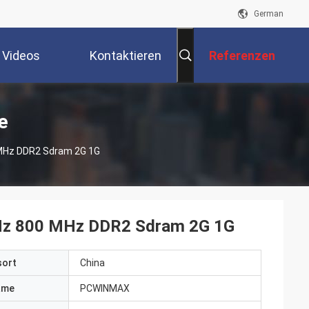
German
Videos
Kontaktieren
Referenzen
Sie Uns
e
MHz DDR2 Sdram 2G 1G
z 800 MHz DDR2 Sdram 2G 1G
sort
China
ame
PCWINMAX