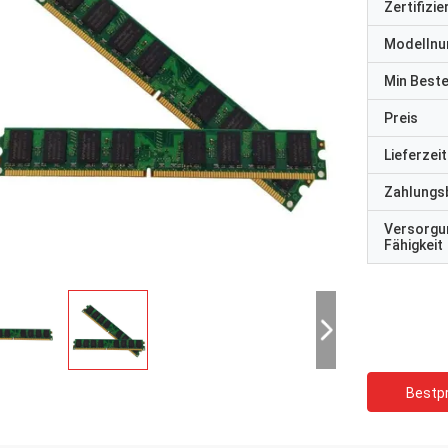
Zertifizi
Modelln
Min Best
Preis
Lieferzeit
Zahlungs
Versorgu
Fähigkeit
Bestpr
STS-Recycling