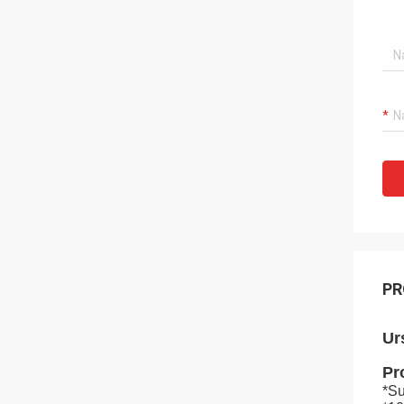
PR
Ur
Pr
*Su