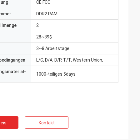
erung
CE FCC
ummer
DDR2 RAM
ellmenge
2
28~39$
3~8 Arbeitstage
bedingungen
L/C, D/A, D/P, T/T, Western Union,
ngsmaterial-
1000-teiliges 5days
eis
Kontakt