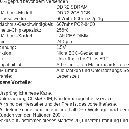
0% geprüft bevor dem Versenden
:
DDR2 SDRAM
ächtnis-Modell:
DDR2 2GB 1GB
lüsselwörter:
667mhz 800mhz 2g 1g
dächtnis-Geschwindigkeit:
667mhz PC2-8400
heits-Chipkapazität:
256*8
dächtnis-Sockel:
LANGES DIMM
mm:
240-pin
annung:
1.5V
ktion:
Nicht ECC-Gedächtnis
p:
Ursprüngliche Chips ETT
patibilität:
Arbeit mit allen Motherboards für d
M Brand:
Alle Marken und Unterstützungs
antie:
Lebenszeit
sere Vorteile:
Ursprüngliche neue Karte.
 Unterstützung OEM&ODM, Kundenbezogenheitsservice.
Wir sind der Hersteller und der Preis ist das vorteilhafteste.
Wir liefern schnell und liefern innerhalb 3~7 Werktage, nachde
Kunden von den Nationen 200+.
Fokus auf Jastimmen dieses Marktes 20, unserer Erfahrung und 