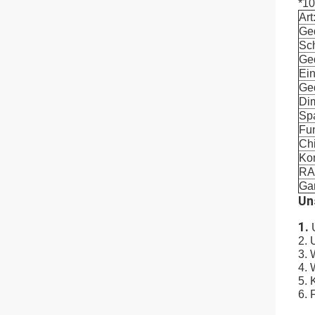
*10
Art
Ged
Sch
Ge
Ein
Ge
Di
Sp
Fun
Chi
Kom
RA
Gar
Un
1.
2.
3. 
4. 
5. 
6. 