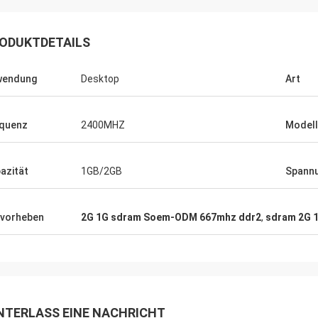
ute Firma!! Sie haben das beste
t zum besten Preis!
ODUKTDETAILS
wendung
Desktop
Art
quenz
2400MHZ
Model
azität
1GB/2GB
Spann
vorheben
2G 1G sdram Soem-ODM 667mhz ddr2
,
sdram 2G 
NTERLASS EINE NACHRICHT