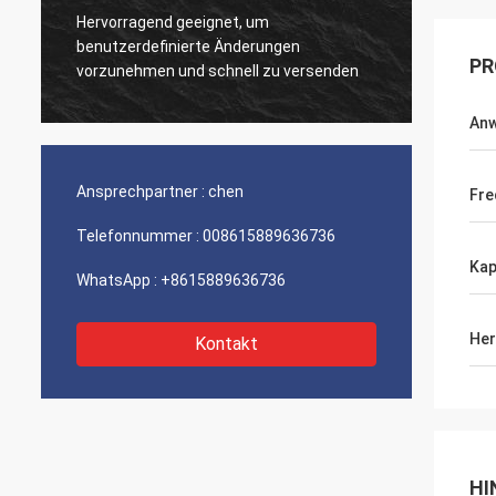
Hervorragend geeignet, um
Sehr g
benutzerdefinierte Änderungen
Produk
PR
vorzunehmen und schnell zu versenden
An
Ansprechpartner :
chen
Fre
Telefonnummer :
008615889636736
Kap
WhatsApp :
+8615889636736
Her
Kontakt
HI