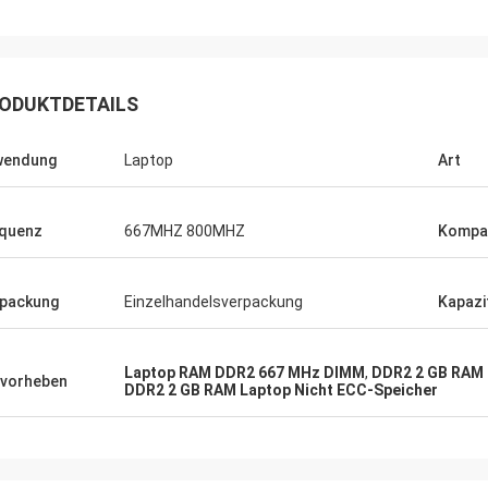
ute Firma!! Sie haben das beste
t zum besten Preis!
ODUKTDETAILS
wendung
Laptop
Art
quenz
667MHZ 800MHZ
Kompat
packung
Einzelhandelsverpackung
Kapazi
Laptop RAM DDR2 667 MHz DIMM
,
DDR2 2 GB RAM 
vorheben
DDR2 2 GB RAM Laptop Nicht ECC-Speicher