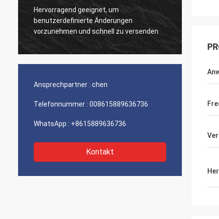
Hervorragend geeignet, um
Sehr g
benutzerdefinierte Änderungen
Produk
vorzunehmen und schnell zu versenden
PR
An
Ansprechpartner :
chen
Fre
Telefonnummer :
008615889636736
WhatsApp :
+8615889636736
Ver
Kontakt
Her