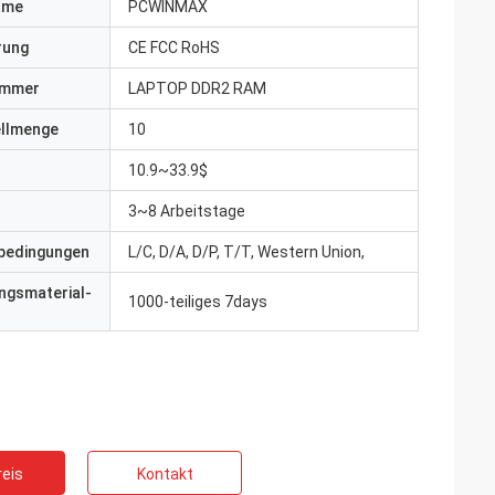
ame
PCWINMAX
erung
CE FCC RoHS
ummer
LAPTOP DDR2 RAM
ellmenge
10
10.9~33.9$
3~8 Arbeitstage
bedingungen
L/C, D/A, D/P, T/T, Western Union,
ngsmaterial-
1000-teiliges 7days
eis
Kontakt