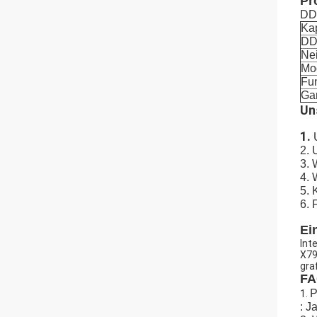
Pr
DD
Kap
DD
Nei
Mod
Fu
Gar
Un
1.
2.
3. 
4. 
5. 
6. 
Ei
Int
X79
gra
FA
P
1.
: J