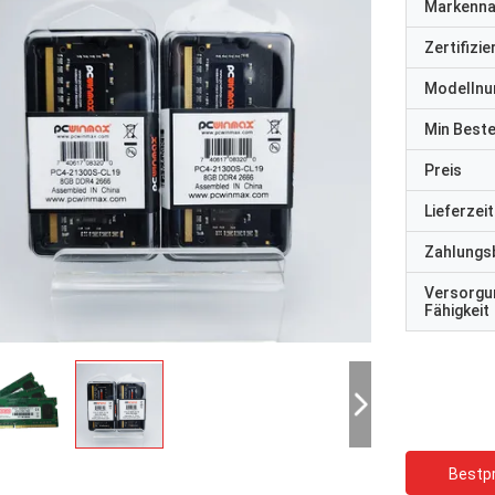
Markenn
Zertifizi
Modelln
Min Best
Preis
Lieferzeit
Zahlungs
Versorgu
Fähigkeit
Bestpr
STS-Recycling