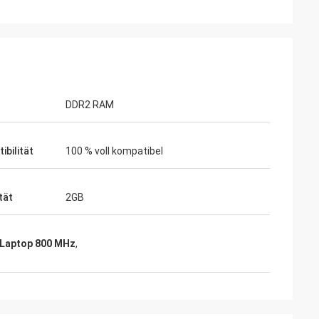
DDR2 RAM
ibilität
100 % voll kompatibel
tät
2GB
Laptop 800 MHz
,