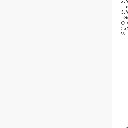
2. 
: I
3. 
: G
Q: 
: S
Wir