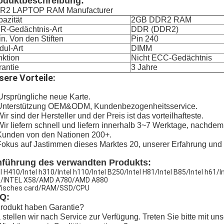
oduktbeschreibung:
R2 LAPTOP RAM Manufacturer
azität
2GB DDR2 RAM
R-Gedächtnis-Art
DDR (DDR2)
n. Von den Stiften
Pin 240
ul-Art
DIMM
nktion
Nicht ECC-Gedächtnis
antie
3 Jahre
sere Vorteile:
Ursprüngliche neue Karte.
 Unterstützung OEM&ODM, Kundenbezogenheitsservice.
Wir sind der Hersteller und der Preis ist das vorteilhafteste.
Wir liefern schnell und liefern innerhalb 3~7 Werktage, nachde
Kunden von den Nationen 200+.
Fokus auf Jastimmen dieses Marktes 20, unserer Erfahrung und 
nführung des verwandten Produkts:
el H410/Intel h310/Intel h110/Intel B250/Intel H81/Intel B85/Intel h61/
/INTEL X58/AMD A780/AMD A880
fisches card/RAM/SSD/CPU
Q:
rodukt haben Garantie?
a stellen wir nach Service zur Verfügung. Treten Sie bitte mit 