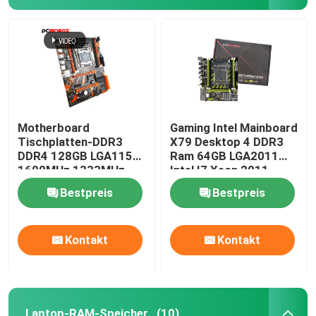
Motherboard
Gaming Intel Mainboard
Tischplatten-DDR3
X79 Desktop 4 DDR3
DDR4 128GB LGA1155
Ram 64GB LGA2011
1600MHz 1333MHz
Intel I7 Xeon 2011
des Spiel-X99
Bestpreis
Bestpreis
Kontakt
Kontakt
Laptop-RAM-Speicher
(10)