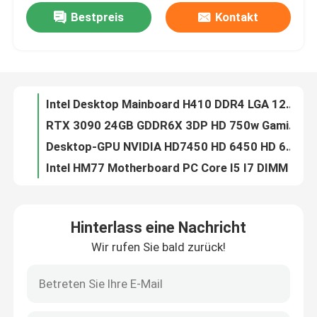
Bestpreis
Kontakt
Intel Desktop Mainboard H410 DDR4 LGA 1200 Double Memory Channel 32 GB Kapazität
Über uns
RTX 3090 24GB GDDR6X 3DP HD 750w Gaming Grafikkarten 3*8 Pin 384 Bit
Desktop-GPU NVIDIA HD7450 HD 6450 HD 6570 DDR3 2 GB Directx 11
Fabrik-Ausflug
Intel HM77 Motherboard PC Core I5 ​​I7 DIMM 16G PGA989 1066 1333 1600 SDRAM
Intel HM76 Laptop-Gaming-Motherboard unterstützt 4 SATA PGA 989 Micro-ATX
Qualitätskontrolle
Computer-Grafikkarten GTX1050 2 GB DDR5 128-Bit-Doppellüfter PCI Express 3.0 X16
28nm GM107 Gaming Grafikkarten GM107 GTX750Ti 4GB 1020MHz 1085MHz 640 CUDA Core
Treten Sie mit uns in Verbindung
AMD Gaming Grafikkarte RX 6500XT 4gb NON LHR 64 Bit GDDR6 Displayport 8pin
RX 560 4GB 128Bit GDDR5 Gaming Grafikkarten 1216MHz OEM ODM
Fordern Sie ein Zitat
Hinterlass eine Nachricht
Computer 16 GB Intel X58 Chipsatz Motherboard LGA 1366 integriert
Wir rufen Sie bald zurück!
RTX 3060M 6 GB 192 Bit 49+MH/S Mining-Grafikkarte NICHT LHR 220–240 V
Gaming-Grafikkarten
Intel G41 Xeon Motherboard 2x1,5V DDR3 und DDR2 Ram DIMM 8GB
PCWINMAX Gaming Grafikkarte AMD LP RX550 DDR5 Grafikkarte 4GB 128Bit DVI HD
Mining-Grafikkarte
HD6570 HD7450 HD6450 NVIDIA Multi-Display-Grafikkarte 2 GB 256 Bit