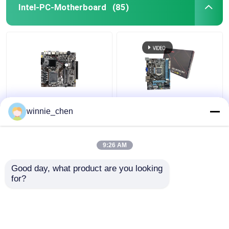
Intel-PC-Motherboard
(85)
LGA 1151 Sockel DDR4
Integriertes
winnie_chen
Intel PC Motherboard
Motherboard H61
H310 für Gaming I7
Sockel 1155 Intel H61
8700
Mainboard DDR4 DDR3
9:26 AM
Bestpreis
Bestpreis
Good day, what product are you looking 
for?
Kontakt
Kontakt