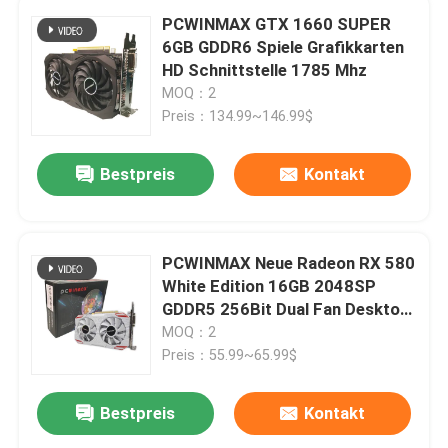
PCWINMAX GTX 1660 SUPER
6GB GDDR6 Spiele Grafikkarten
HD Schnittstelle 1785 Mhz
MOQ：2
Preis：134.99~146.99$
Bestpreis
Kontakt
PCWINMAX Neue Radeon RX 580
White Edition 16GB 2048SP
GDDR5 256Bit Dual Fan Desktop
Grafikkarte mit HD DVI DP Port
MOQ：2
GPU
Preis：55.99~65.99$
Bestpreis
Kontakt