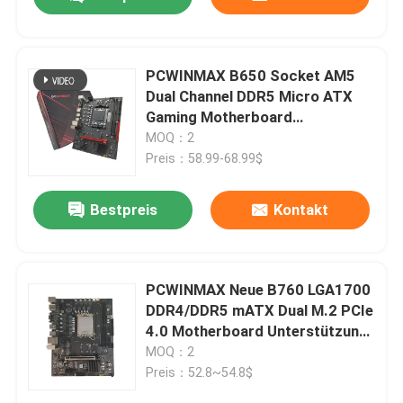
PCWINMAX B650 Socket AM5
Dual Channel DDR5 Micro ATX
Gaming Motherboard
Unterstützung von R7 R8 R9
MOQ：2
Prozessoren
Preis：58.99-68.99$
Bestpreis
Kontakt
Haus
PCWINMAX Neue B760 LGA1700
DDR4/DDR5 mATX Dual M.2 PCIe
4.0 Motherboard Unterstützung
Produkte
12. 13. 14. i3 i5 i7
MOQ：2
Preis：52.8~54.8$
Videos