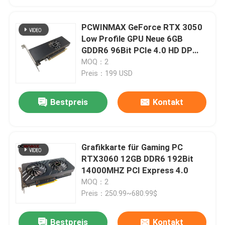
PCWINMAX GeForce RTX 3050
Low Profile GPU Neue 6GB
GDDR6 96Bit PCIe 4.0 HD DP
Ausgabe Grafikkarte für PC
MOQ：2
Preis：199 USD
Bestpreis
Kontakt
Grafikkarte für Gaming PC
RTX3060 12GB DDR6 192Bit
14000MHZ PCI Express 4.0
MOQ：2
Preis：250.99~680.99$
Bestpreis
Kontakt