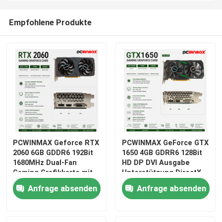
Empfohlene Produkte
PCWINMAX Geforce RTX
PCWINMAX GeForce GTX
2060 6GB GDDR6 192Bit
1650 4GB GDRR6 128Bit
1680MHz Dual-Fan
HD DP DVI Ausgabe
Gaming Grafikkarte mit
Unterstützung DirectX
HD/DP/DVI auf Lager für
12 VR Ready OC
Anfrage absenden
Anfrage absenden
Desktop-Computer
Grafikkarte