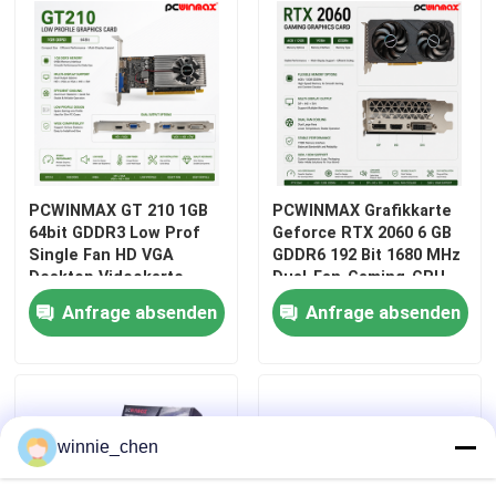
PCWINMAX GT 210 1GB
PCWINMAX Grafikkarte
64bit GDDR3 Low Prof
Geforce RTX 2060 6 GB
Single Fan HD VGA
GDDR6 192 Bit 1680 MHz
Desktop Videokarte
Dual-Fan-Gaming-GPU
Original PCI Express
mit HD/DP/DVI für
Anfrage absenden
Anfrage absenden
2.0x16 GPU
Desktop-PCs
winnie_chen