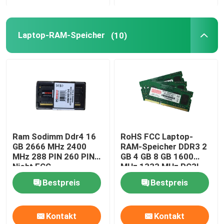
Über uns
Laptop-RAM-Speicher
(10)
Fabrik-Ausflug
Qualitätskontrolle
Treten Sie mit uns in Verbindung
Ram Sodimm Ddr4 16
RoHS FCC Laptop-
GB 2666 MHz 2400
RAM-Speicher DDR3 2
Fordern Sie ein Zitat
MHz 288 PIN 260 PIN
GB 4 GB 8 GB 1600
Nicht ECC
MHz 1333 MHz PC3L-
12800
Bestpreis
Bestpreis
Gaming-Grafikkarten
Kontakt
Kontakt
Mining-Grafikkarte