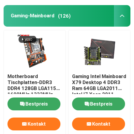
Gaming-Mainboard
(126)
Motherboard
Gaming Intel Mainboard
Tischplatten-DDR3
X79 Desktop 4 DDR3
DDR4 128GB LGA1155
Ram 64GB LGA2011
1600MHz 1333MHz
Intel I7 Xeon 2011
Haus
des Spiel-X99
Bestpreis
Bestpreis
Produkte
Kontakt
Kontakt
Videos