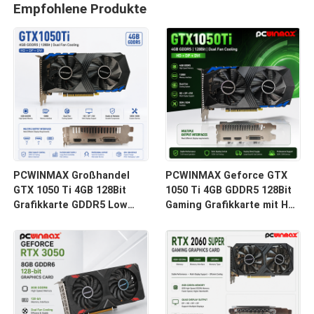
Empfohlene Produkte
PCWINMAX Großhandel
PCWINMAX Geforce GTX
GTX 1050 Ti 4GB 128Bit
1050 Ti 4GB GDDR5 128Bit
Grafikkarte GDDR5 Low
Gaming Grafikkarte mit HD-
Power GPU mit HD DP DVI
Ausgang OEM/ODM auf
Ausgang für Desktop
Lager für Desktop-
Computer