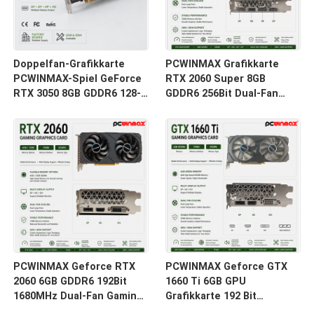
Doppelfan-Grafikkarte
PCWINMAX Grafikkarte
PCWINMAX-Spiel GeForce
RTX 2060 Super 8GB
RTX 3050 8GB GDDR6 128-
GDDR6 256Bit Dual-Fan
Bit HD/DP PCIe 4 für PC
GPU mit HD+3DP Ray
Spiel
Tracing für Gaming PC
OEM Großhandel
PCWINMAX Geforce RTX
PCWINMAX Geforce GTX
2060 6GB GDDR6 192Bit
1660 Ti 6GB GPU
1680MHz Dual-Fan Gaming
Grafikkarte 192 Bit
Grafikkarte mit HD/DP/DVI
1500MHz/1770MHz HD DP