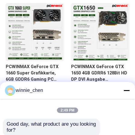
auf Lager für Desktop-
DVI 14Gbps Speicher
Computer
PCWINMAX GeForce GTX
PCWINMAX GeForce GTX
1660 Super Grafikkarte,
1650 4GB GDRR6 128Bit HD
6GB GDDR6 Gaming PC
DP DVI Ausgabe
GPU 192bit Videokarte
Unterstützung DirectX 12
winnie_chen
PCIe 3.0 x16 1660S
VR Ready OC Grafikkarte
Spielkarten
2:49 PM
Good day, what product are you looking 
for?