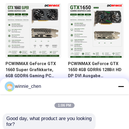
auf Lager für Desktop-
DVI 14Gbps Speicher
Computer
PCWINMAX GeForce GTX
PCWINMAX GeForce GTX
1660 Super Grafikkarte,
1650 4GB GDRR6 128Bit HD
6GB GDDR6 Gaming PC
DP DVI Ausgabe
GPU 192bit Videokarte
Unterstützung DirectX 12
winnie_chen
PCIe 3.0 x16 1660S
VR Ready OC Grafikkarte
Spielkarten
1:06 PM
Good day, what product are you looking 
for?