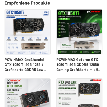
Empfohlene Produkte
PCWINMAX Großhandel
PCWINMAX Geforce GTX
GTX 1050 Ti 4GB 128Bit
1050 Ti 4GB GDDR5 128Bit
Grafikkarte GDDR5 Low
Gaming Grafikkarte mit HD-
Power GPU mit HD DP DVI
Ausgang OEM/ODM auf
Ausgang für Desktop
Lager für Desktop-
Computer