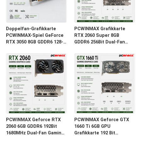
Doppelfan-Grafikkarte
PCWINMAX Grafikkarte
PCWINMAX-Spiel GeForce
RTX 2060 Super 8GB
RTX 3050 8GB GDDR6 128-
GDDR6 256Bit Dual-Fan
Bit HD/DP PCIe 4 für PC
GPU mit HD+3DP Ray
Spiel
Tracing für Gaming PC
OEM Großhandel
PCWINMAX Geforce RTX
PCWINMAX Geforce GTX
2060 6GB GDDR6 192Bit
1660 Ti 6GB GPU
1680MHz Dual-Fan Gaming
Grafikkarte 192 Bit
Grafikkarte mit HD/DP/DVI
1500MHz/1770MHz HD DP