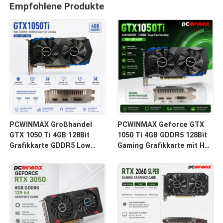
Empfohlene Produkte
PCWINMAX Großhandel
PCWINMAX Geforce GTX
GTX 1050 Ti 4GB 128Bit
1050 Ti 4GB GDDR5 128Bit
Grafikkarte GDDR5 Low
Gaming Grafikkarte mit HD-
Power GPU mit HD DP DVI
Ausgang OEM/ODM auf
Ausgang für Desktop
Lager für Desktop-
Computer