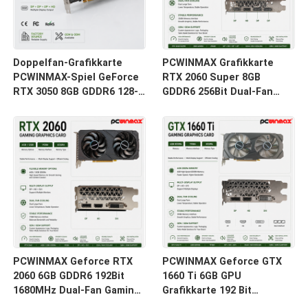
Doppelfan-Grafikkarte
PCWINMAX Grafikkarte
PCWINMAX-Spiel GeForce
RTX 2060 Super 8GB
RTX 3050 8GB GDDR6 128-
GDDR6 256Bit Dual-Fan
Bit HD/DP PCIe 4 für PC
GPU mit HD+3DP Ray
Spiel
Tracing für Gaming PC
OEM Großhandel
PCWINMAX Geforce RTX
PCWINMAX Geforce GTX
2060 6GB GDDR6 192Bit
1660 Ti 6GB GPU
1680MHz Dual-Fan Gaming
Grafikkarte 192 Bit
Grafikkarte mit HD/DP/DVI
1500MHz/1770MHz HD DP