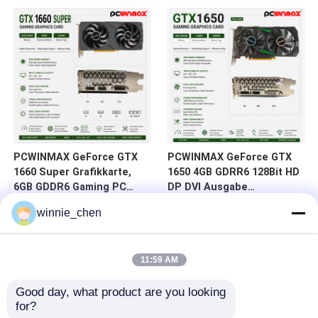
auf Lager für Desktop-
DVI 14Gbps Speicher
Computer
PCWINMAX GeForce GTX
PCWINMAX GeForce GTX
1660 Super Grafikkarte,
1650 4GB GDRR6 128Bit HD
6GB GDDR6 Gaming PC
DP DVI Ausgabe
GPU 192bit Videokarte
Unterstützung DirectX 12
winnie_chen
PCIe 3.0 x16 1660S
VR Ready OC Grafikkarte
Spielkarten
11:59 AM
Good day, what product are you looking 
for?