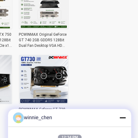
TX 750
PCWINMAX Original GeForce
128Bit
GT 740 2GB GDDR5 128Bit
Ie x16
Dual Fan Desktop VGA HD
DVI Grafikkarte
PCWINMAX Geforce GT 730
2GB DDR5 128 Bit Vollgröße
winnie_chen
GK108 VGA+HD+DVI
Schnittstelle Dual Fan
Gaming Grafikkarten
12:34 PM