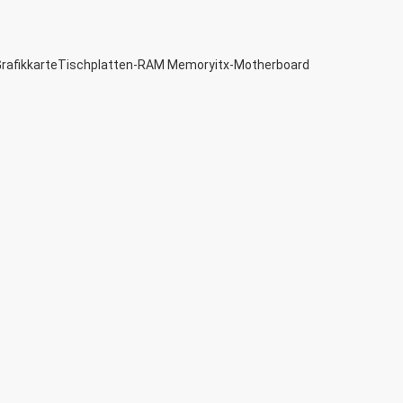
afikkarte
Tischplatten-RAM Memory
itx-Motherboard