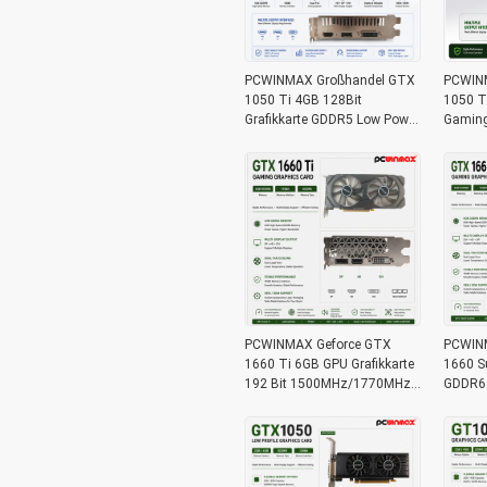
PCWINMAX Großhandel GTX
PCWINM
1050 Ti 4GB 128Bit
1050 T
Grafikkarte GDDR5 Low Power
Gaming 
GPU mit HD DP DVI Ausgang
Ausga
für Desktop
Lager 
PCWINMAX Geforce GTX
PCWIN
1660 Ti 6GB GPU Grafikkarte
1660 Su
192 Bit 1500MHz/1770MHz
GDDR6
HD DP DVI 14Gbps Speicher
192bit 
x16 166