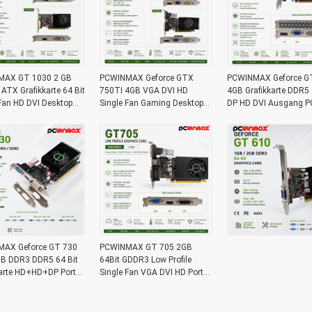
MAX GT 1030 2 GB
PCWINMAX Geforce GTX
PCWINMAX Geforce G
TX Grafikkarte 64 Bit
750TI 4GB VGA DVI HD
4GB Grafikkarte DDR5 
Fan HD DVI Desktop
Single Fan Gaming Desktop
DP HD DVI Ausgang PC
arte
Grafikkarte
Grafikkarte
AX Geforce GT 730
PCWINMAX GT 705 2GB
B DDR3 DDR5 64 Bit
64Bit GDDR3 Low Profile
karte HD+HD+DP Ports
Single Fan VGA DVI HD Port
file Videokarte für PC
GPU Grafikkarte für Desktop