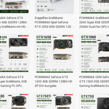
AX Geforce GTX
Doppelfan-Grafikkarte
PCWINMAX Grafikkart
i 4GB GDDR5 128Bit
PCWINMAX-Spiel GeForce
2060 Super 8GB GDD
Grafikkarte mit HD-
RTX 3050 8GB GDDR6 128-
256Bit Dual-Fan GPU m
ng OEM/ODM auf
Bit HD/DP PCIe 4 für PC Spiel
HD+3DP Ray Tracing f
für Desktop-Computer
Gaming PC OEM Groß
MAX GeForce GTX
PCWINMAX GeForce GTX
PCWINMAX OEM GeFo
per Grafikkarte, 6GB
1650 4GB GDRR6 128Bit HD
GTX 1060 5GB GDDR5 
 Gaming PC GPU
DP DVI Ausgabe
Gaming-Grafikkarte Du
Videokarte PCIe 3.0
Unterstützung DirectX 12 VR
Ventilatoren mit HD DP
0S Spielkarten
Ready OC Grafikkarte
Ausgabe-Video-Karte