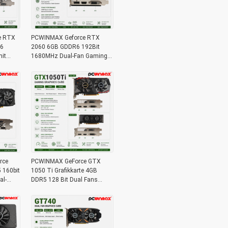
e RTX
PCWINMAX Geforce RTX
R6
2060 6GB GDDR6 192Bit
it
1680MHz Dual-Fan Gaming
ür
Grafikkarte mit HD/DP/DVI
handel
auf Lager für Desktop-
Computer
rce
PCWINMAX GeForce GTX
160bit
1050 Ti Grafikkarte 4GB
al-
DDR5 128 Bit Dual Fans
 DVI-
650MHz 1800MHz Frequenz
1050Ti Desktop-GPU