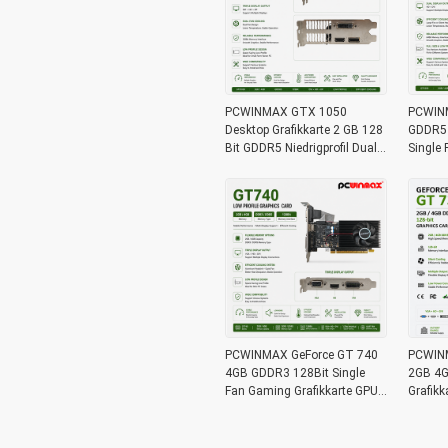
PCWINMAX GTX 1050
PCWIN
Desktop Grafikkarte 2 GB 128
GDDR5 A
Bit GDDR5 Niedrigprofil Dual
Single 
Fan
Videok
PCWINMAX GeForce GT 740
PCWINM
4GB GDDR3 128Bit Single
2GB 4G
Fan Gaming Grafikkarte GPU
Grafik
mit DVI HD VGA Low Profile
Low Pro
Ausgang