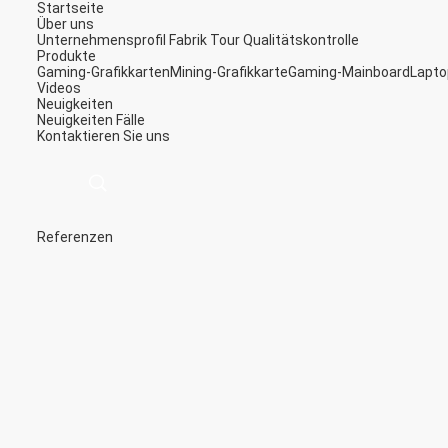
Startseite
Über uns
Unternehmensprofil
Fabrik Tour
Qualitätskontrolle
Produkte
Gaming-Grafikkarten
Mining-Grafikkarte
Gaming-Mainboard
Lapto
Videos
Neuigkeiten
Neuigkeiten
Fälle
Kontaktieren Sie uns
Referenzen
描
述