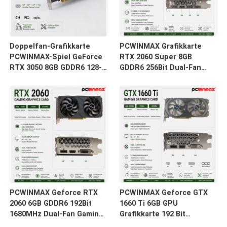
Doppelfan-Grafikkarte
PCWINMAX Grafikkarte
PCWINMAX-Spiel GeForce
RTX 2060 Super 8GB
RTX 3050 8GB GDDR6 128-
GDDR6 256Bit Dual-Fan
Bit HD/DP PCIe 4 für PC
GPU mit HD+3DP Ray
Spiel
Tracing für Gaming PC
OEM Großhandel
PCWINMAX Geforce RTX
PCWINMAX Geforce GTX
2060 6GB GDDR6 192Bit
1660 Ti 6GB GPU
1680MHz Dual-Fan Gaming
Grafikkarte 192 Bit
Grafikkarte mit HD/DP/DVI
1500MHz/1770MHz HD DP