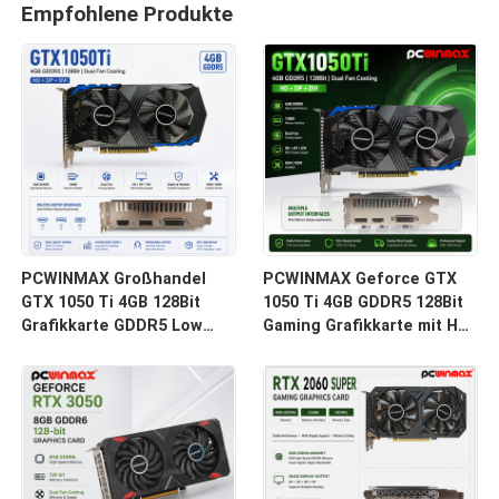
Empfohlene Produkte
PCWINMAX Großhandel
PCWINMAX Geforce GTX
GTX 1050 Ti 4GB 128Bit
1050 Ti 4GB GDDR5 128Bit
Grafikkarte GDDR5 Low
Gaming Grafikkarte mit HD-
Power GPU mit HD DP DVI
Ausgang OEM/ODM auf
Ausgang für Desktop
Lager für Desktop-
Computer