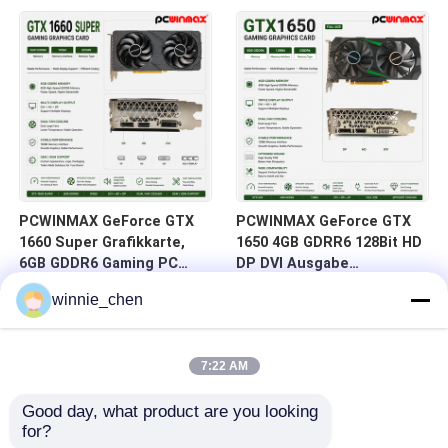
auf Lager für Desktop-
DVI 14Gbps Speicher
Computer
PCWINMAX GeForce GTX
PCWINMAX GeForce GTX
1660 Super Grafikkarte,
1650 4GB GDRR6 128Bit HD
6GB GDDR6 Gaming PC
DP DVI Ausgabe
GPU 192bit Videokarte
Unterstützung DirectX 12
winnie_chen
PCIe 3.0 x16 1660S
VR Ready OC Grafikkarte
Spielkarten
7:22 AM
Good day, what product are you looking 
for?