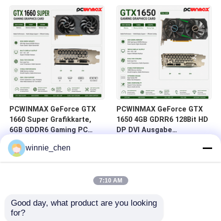
auf Lager für Desktop-
DVI 14Gbps Speicher
Computer
PCWINMAX GeForce GTX
PCWINMAX GeForce GTX
1660 Super Grafikkarte,
1650 4GB GDRR6 128Bit HD
6GB GDDR6 Gaming PC
DP DVI Ausgabe
GPU 192bit Videokarte
Unterstützung DirectX 12
winnie_chen
PCIe 3.0 x16 1660S
VR Ready OC Grafikkarte
Spielkarten
7:10 AM
Good day, what product are you looking 
for?