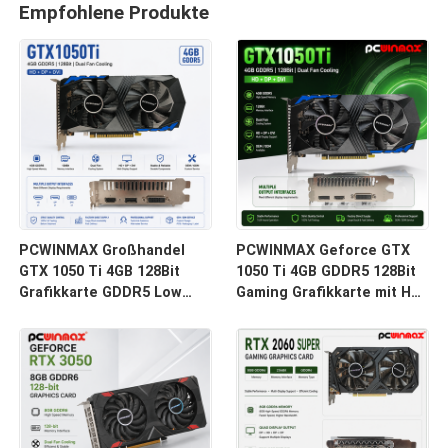
Empfohlene Produkte
PCWINMAX Großhandel
PCWINMAX Geforce GTX
GTX 1050 Ti 4GB 128Bit
1050 Ti 4GB GDDR5 128Bit
Grafikkarte GDDR5 Low
Gaming Grafikkarte mit HD-
Power GPU mit HD DP DVI
Ausgang OEM/ODM auf
Ausgang für Desktop
Lager für Desktop-
Computer