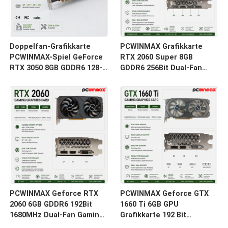
Doppelfan-Grafikkarte
PCWINMAX Grafikkarte
PCWINMAX-Spiel GeForce
RTX 2060 Super 8GB
RTX 3050 8GB GDDR6 128-
GDDR6 256Bit Dual-Fan
Bit HD/DP PCIe 4 für PC
GPU mit HD+3DP Ray
Spiel
Tracing für Gaming PC
OEM Großhandel
PCWINMAX Geforce RTX
PCWINMAX Geforce GTX
2060 6GB GDDR6 192Bit
1660 Ti 6GB GPU
1680MHz Dual-Fan Gaming
Grafikkarte 192 Bit
Grafikkarte mit HD/DP/DVI
1500MHz/1770MHz HD DP