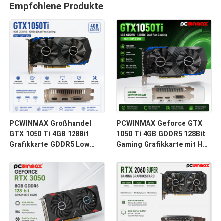
Empfohlene Produkte
PCWINMAX Großhandel
PCWINMAX Geforce GTX
GTX 1050 Ti 4GB 128Bit
1050 Ti 4GB GDDR5 128Bit
Grafikkarte GDDR5 Low
Gaming Grafikkarte mit HD-
Power GPU mit HD DP DVI
Ausgang OEM/ODM auf
Ausgang für Desktop
Lager für Desktop-
Computer