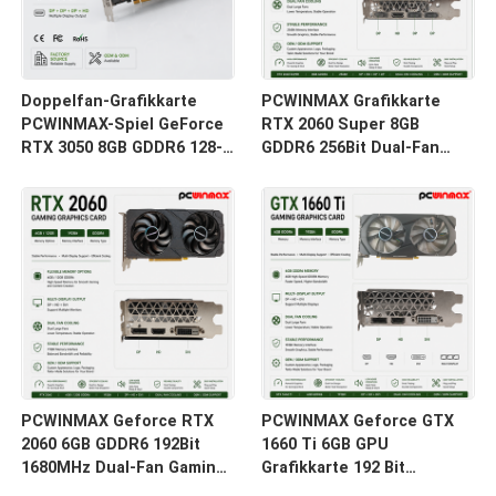
Doppelfan-Grafikkarte
PCWINMAX Grafikkarte
PCWINMAX-Spiel GeForce
RTX 2060 Super 8GB
RTX 3050 8GB GDDR6 128-
GDDR6 256Bit Dual-Fan
Bit HD/DP PCIe 4 für PC
GPU mit HD+3DP Ray
Spiel
Tracing für Gaming PC
OEM Großhandel
PCWINMAX Geforce RTX
PCWINMAX Geforce GTX
2060 6GB GDDR6 192Bit
1660 Ti 6GB GPU
1680MHz Dual-Fan Gaming
Grafikkarte 192 Bit
Grafikkarte mit HD/DP/DVI
1500MHz/1770MHz HD DP