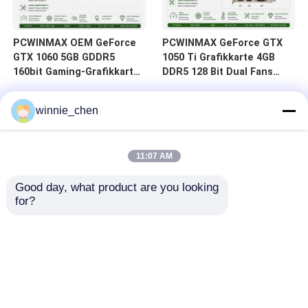
PCWINMAX OEM GeForce
PCWINMAX GeForce GTX
GTX 1060 5GB GDDR5
1050 Ti Grafikkarte 4GB
160bit Gaming-Grafikkarte
DDR5 128 Bit Dual Fans
Dual-Ventilatoren mit HD
650MHz 1800MHz
DP DVI-Ausgabe-Video-
Frequenz 1050Ti Desktop-
winnie_chen
Karte
GPU
11:07 AM
Good day, what product are you looking 
for?
Haus
Produkte
Videos