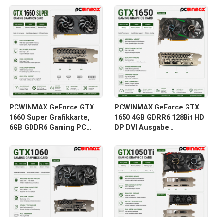
auf Lager für Desktop-
DVI 14Gbps Speicher
Computer
PCWINMAX GeForce GTX
PCWINMAX GeForce GTX
1660 Super Grafikkarte,
1650 4GB GDRR6 128Bit HD
6GB GDDR6 Gaming PC
DP DVI Ausgabe
GPU 192bit Videokarte
Unterstützung DirectX 12
PCIe 3.0 x16 1660S
VR Ready OC Grafikkarte
Spielkarten