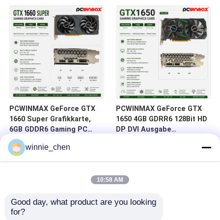
auf Lager für Desktop-
DVI 14Gbps Speicher
Computer
PCWINMAX GeForce GTX
PCWINMAX GeForce GTX
1660 Super Grafikkarte,
1650 4GB GDRR6 128Bit HD
6GB GDDR6 Gaming PC
DP DVI Ausgabe
GPU 192bit Videokarte
Unterstützung DirectX 12
winnie_chen
PCIe 3.0 x16 1660S
VR Ready OC Grafikkarte
Spielkarten
10:58 AM
Good day, what product are you looking 
for?