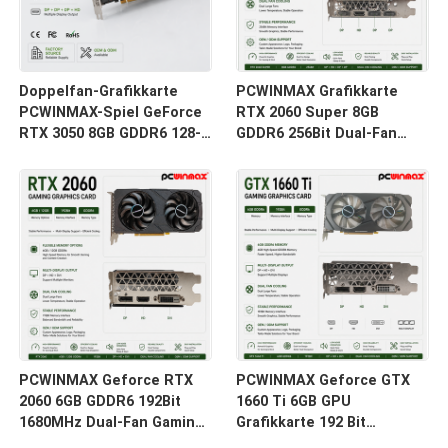
Doppelfan-Grafikkarte
PCWINMAX Grafikkarte
PCWINMAX-Spiel GeForce
RTX 2060 Super 8GB
RTX 3050 8GB GDDR6 128-
GDDR6 256Bit Dual-Fan
Bit HD/DP PCIe 4 für PC
GPU mit HD+3DP Ray
Spiel
Tracing für Gaming PC
OEM Großhandel
PCWINMAX Geforce RTX
PCWINMAX Geforce GTX
2060 6GB GDDR6 192Bit
1660 Ti 6GB GPU
1680MHz Dual-Fan Gaming
Grafikkarte 192 Bit
Grafikkarte mit HD/DP/DVI
1500MHz/1770MHz HD DP