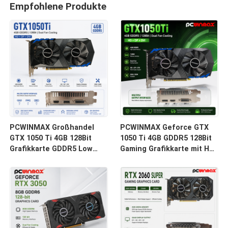
Empfohlene Produkte
PCWINMAX Großhandel
PCWINMAX Geforce GTX
GTX 1050 Ti 4GB 128Bit
1050 Ti 4GB GDDR5 128Bit
Grafikkarte GDDR5 Low
Gaming Grafikkarte mit HD-
Power GPU mit HD DP DVI
Ausgang OEM/ODM auf
Ausgang für Desktop
Lager für Desktop-
Computer