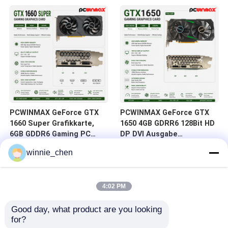
auf Lager für Desktop-
DVI 14Gbps Speicher
Computer
PCWINMAX GeForce GTX
PCWINMAX GeForce GTX
1660 Super Grafikkarte,
1650 4GB GDRR6 128Bit HD
6GB GDDR6 Gaming PC
DP DVI Ausgabe
GPU 192bit Videokarte
Unterstützung DirectX 12
winnie_chen
PCIe 3.0 x16 1660S
VR Ready OC Grafikkarte
Spielkarten
4:02 PM
Good day, what product are you looking 
for?