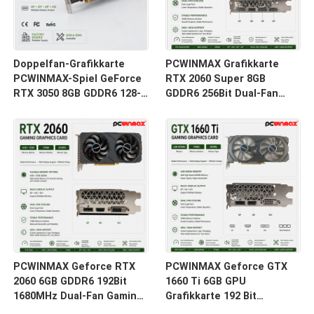
Doppelfan-Grafikkarte
PCWINMAX Grafikkarte
PCWINMAX-Spiel GeForce
RTX 2060 Super 8GB
RTX 3050 8GB GDDR6 128-
GDDR6 256Bit Dual-Fan
Bit HD/DP PCIe 4 für PC
GPU mit HD+3DP Ray
Spiel
Tracing für Gaming PC
OEM Großhandel
PCWINMAX Geforce RTX
PCWINMAX Geforce GTX
2060 6GB GDDR6 192Bit
1660 Ti 6GB GPU
1680MHz Dual-Fan Gaming
Grafikkarte 192 Bit
Grafikkarte mit HD/DP/DVI
1500MHz/1770MHz HD DP