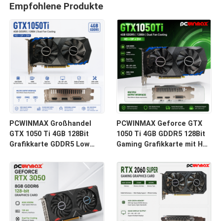
Empfohlene Produkte
PCWINMAX Großhandel
PCWINMAX Geforce GTX
GTX 1050 Ti 4GB 128Bit
1050 Ti 4GB GDDR5 128Bit
Grafikkarte GDDR5 Low
Gaming Grafikkarte mit HD-
Power GPU mit HD DP DVI
Ausgang OEM/ODM auf
Ausgang für Desktop
Lager für Desktop-
Computer