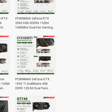
e RTX
PCWINMAX Geforce RTX
R6
2060 6GB GDDR6 192Bit
it
1680MHz Dual-Fan Gaming
ür
Grafikkarte mit HD/DP/DVI
handel
auf Lager für Desktop-
Computer
rce
PCWINMAX GeForce GTX
160bit
1050 Ti Grafikkarte 4GB
al-
DDR5 128 Bit Dual Fans
 DVI-
650MHz 1800MHz Frequenz
1050Ti Desktop-GPU