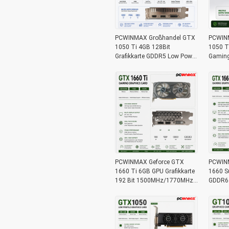
PCWINMAX Großhandel GTX
PCWINM
1050 Ti 4GB 128Bit
1050 T
Grafikkarte GDDR5 Low Power
Gaming 
GPU mit HD DP DVI Ausgang
Ausga
für Desktop
Lager 
PCWINMAX Geforce GTX
PCWIN
1660 Ti 6GB GPU Grafikkarte
1660 Su
192 Bit 1500MHz/1770MHz
GDDR6
HD DP DVI 14Gbps Speicher
192bit 
x16 166