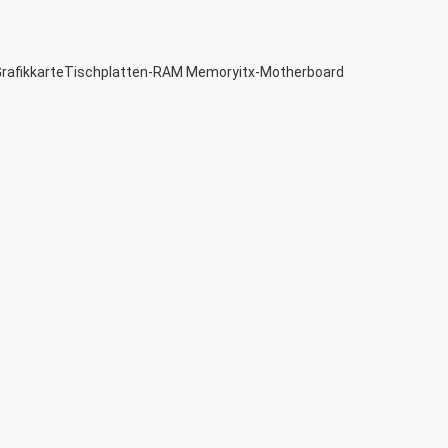
afikkarte
Tischplatten-RAM Memory
itx-Motherboard