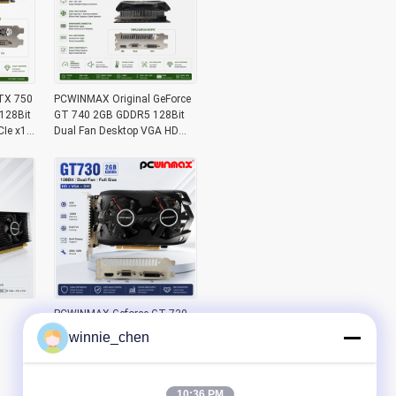
TX 750
PCWINMAX Original GeForce
128Bit
GT 740 2GB GDDR5 128Bit
Ie x16
Dual Fan Desktop VGA HD
DVI Grafikkarte
PCWINMAX Geforce GT 730
2GB DDR5 128 Bit Vollgröße
winnie_chen
GK108 VGA+HD+DVI
Schnittstelle Dual Fan
Gaming Grafikkarten
10:36 PM