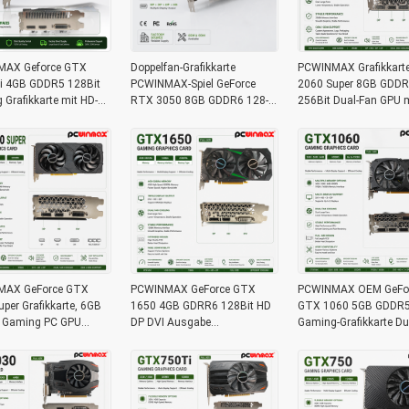
AX Geforce GTX
Doppelfan-Grafikkarte
PCWINMAX Grafikkart
i 4GB GDDR5 128Bit
PCWINMAX-Spiel GeForce
2060 Super 8GB GDD
Grafikkarte mit HD-
RTX 3050 8GB GDDR6 128-
256Bit Dual-Fan GPU m
ng OEM/ODM auf
Bit HD/DP PCIe 4 für PC Spiel
HD+3DP Ray Tracing f
für Desktop-Computer
Gaming PC OEM Groß
MAX GeForce GTX
PCWINMAX GeForce GTX
PCWINMAX OEM GeFo
per Grafikkarte, 6GB
1650 4GB GDRR6 128Bit HD
GTX 1060 5GB GDDR5 
 Gaming PC GPU
DP DVI Ausgabe
Gaming-Grafikkarte Du
Videokarte PCIe 3.0
Unterstützung DirectX 12 VR
Ventilatoren mit HD DP
0S Spielkarten
Ready OC Grafikkarte
Ausgabe-Video-Karte