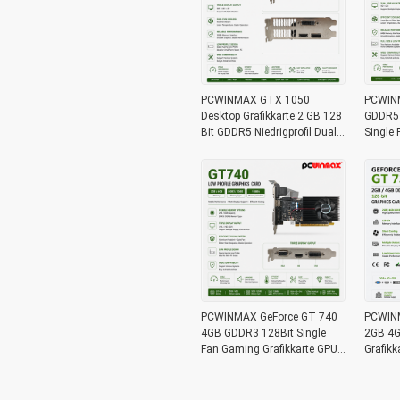
PCWINMAX GTX 1050
PCWIN
Desktop Grafikkarte 2 GB 128
GDDR5 A
Bit GDDR5 Niedrigprofil Dual
Single 
Fan
Videok
PCWINMAX GeForce GT 740
PCWINM
4GB GDDR3 128Bit Single
2GB 4G
Fan Gaming Grafikkarte GPU
Grafik
mit DVI HD VGA Low Profile
Low Pro
Ausgang