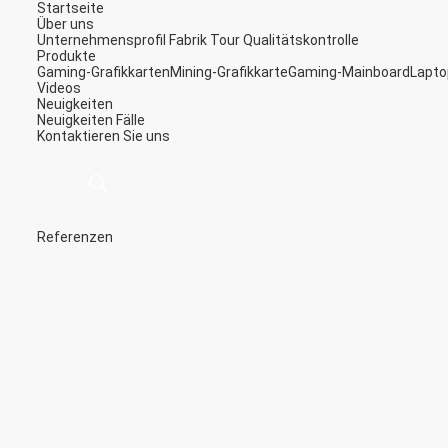
Startseite
Über uns
Unternehmensprofil
Fabrik Tour
Qualitätskontrolle
Produkte
Gaming-Grafikkarten
Mining-Grafikkarte
Gaming-Mainboard
Lapto
Videos
Neuigkeiten
Neuigkeiten
Fälle
Kontaktieren Sie uns
Referenzen
描
述