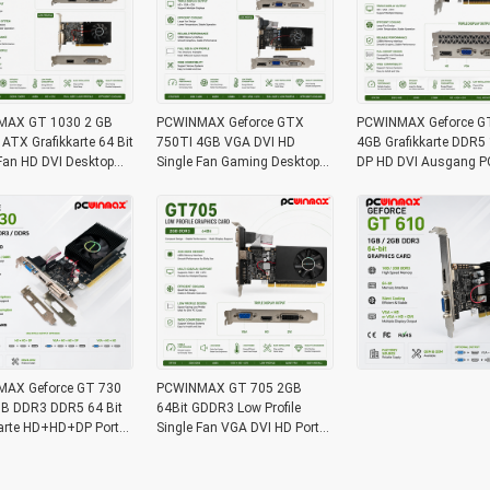
MAX GT 1030 2 GB
PCWINMAX Geforce GTX
PCWINMAX Geforce G
TX Grafikkarte 64 Bit
750TI 4GB VGA DVI HD
4GB Grafikkarte DDR5 
Fan HD DVI Desktop
Single Fan Gaming Desktop
DP HD DVI Ausgang PC
arte
Grafikkarte
Grafikkarte
AX Geforce GT 730
PCWINMAX GT 705 2GB
B DDR3 DDR5 64 Bit
64Bit GDDR3 Low Profile
karte HD+HD+DP Ports
Single Fan VGA DVI HD Port
file Videokarte für PC
GPU Grafikkarte für Desktop